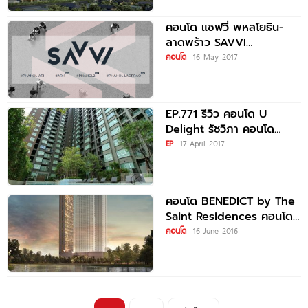
คอนโด แซฟวี่ พหลโยธิน-
ลาดพร้าว SAVVI
Phaholyothin-Ladprao
คอนโด
16 May 2017
EP.771 รีวิว คอนโด U
Delight รัชวิภา คอนโด
พร้อมอยู่ ติดถนนวิภาวดี
EP
17 April 2017
ใกล้ SCB
คอนโด BENEDICT by The
Saint Residences คอนโด
ใหม่ บนห้าแยกลาดพร้าว
คอนโด
16 June 2016