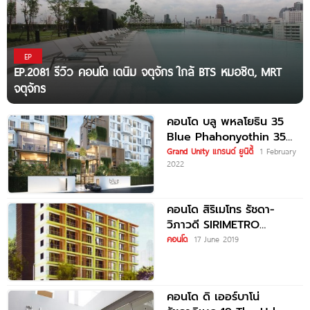
EP
EP.2081 รีวิว คอนโด เดนิม จตุจักร ใกล้ BTS หมอชิต, MRT
จตุจักร
คอนโด บลู พหลโยธิน 35
Blue Phahonyothin 35
ใกล้ BTS รัชโยธิน
Grand Unity แกรนด์ ยูนิตี้
1 February
2022
คอนโด สิริเมโทร รัชดา-
วิภาวดี SIRIMETRO
RATCHADA-VIPAWADEE
คอนโด
17 June 2019
คอนโด ดิ เออร์บาโน่