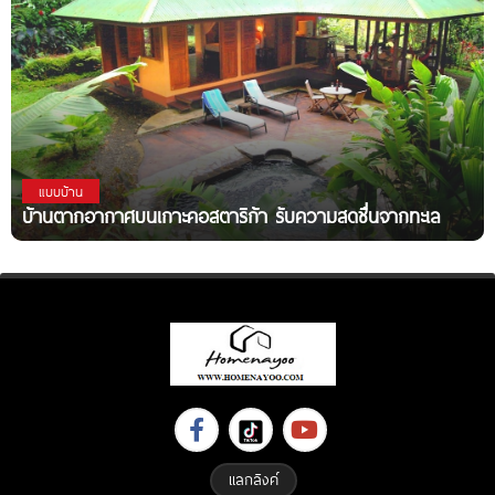
แบบบ้าน
บ้านตากอากาศบนเกาะคอสตาริก้า รับความสดชื่นจากทะเล
แลกลิงค์