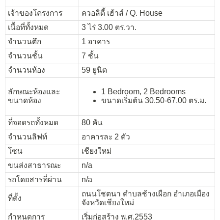
เจ้าของโครงการ
ควอลิตี้ เฮ้าส์ / Q. House
เนื้อที่ทั้งหมด
3 ไร่ 3.00 ตร.วา.
จำนวนตึก
1 อาคาร
จำนวนชั้น
7 ชั้น
จำนวนห้อง
59 ยูนิต
ลักษณะห้องและ
1 Bedroom, 2 Bedrooms
ขนาดห้อง
ขนาดเริ่มต้น 30.50-67.00 ตร.ม.
ที่จอดรถทั้งหมด
80 คัน
จำนวนลิฟท์
อาคารละ 2 ตัว
โซน
เชียงใหม่
ขนส่งสาธารณะ
n/a
รถโดยสารที่ผ่าน
n/a
ถนนโชตนา ตำบลช้างเผือก อำเภอเมือง
ที่ตั้ง
จังหวัดเชียงใหม่
กำหนดการ
เริ่มก่อสร้าง พ.ศ.2553