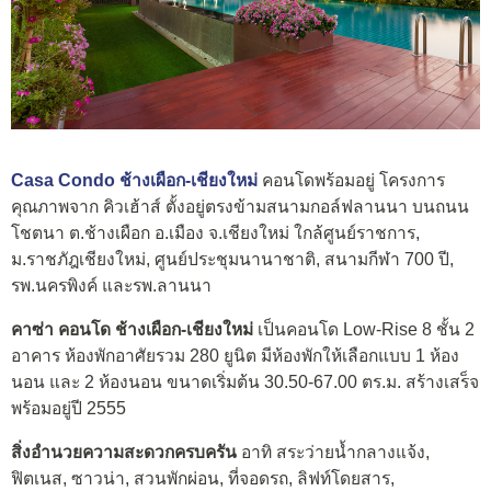
Casa Condo ช้างเผือก-เชียงใหม่
คอนโดพร้อมอยู่ โครงการ
คุณภาพจาก คิวเฮ้าส์ ตั้งอยู่ตรงข้ามสนามกอล์ฟลานนา บนถนน
โชตนา ต.ช้างเผือก อ.เมือง จ.เชียงใหม่ ใกล้ศูนย์ราชการ,
ม.ราชภัฎเชียงใหม่, ศูนย์ประชุมนานาชาติ, สนามกีฬา 700 ปี,
รพ.นครพิงค์ และรพ.ลานนา
คาซ่า คอนโด ช้างเผือก-เชียงใหม่
เป็นคอนโด Low-Rise 8 ชั้น 2
อาคาร ห้องพักอาศัยรวม 280 ยูนิต มีห้องพักให้เลือกแบบ 1 ห้อง
นอน และ 2 ห้องนอน ขนาดเริ่มต้น 30.50-67.00 ตร.ม. สร้างเสร็จ
พร้อมอยู่ปี 2555
สิ่งอำนวยความสะดวกครบครัน
อาทิ สระว่ายน้ำกลางแจ้ง,
ฟิตเนส, ซาวน่า, สวนพักผ่อน, ที่จอดรถ, ลิฟท์โดยสาร,