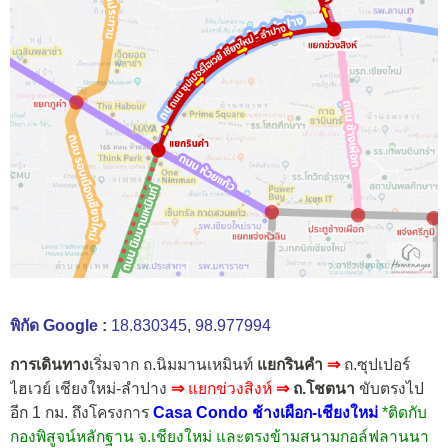
พิกัด Google :
18.830345, 98.977994
การเดินทาง
เริ่มจาก ถ.นิมมานเหมินท์
แยกรินคำ
⇒
ถ.ซุปเปอร์
ไฮเวย์ เชียงใหม่-ลำปาง
⇒
แยกข่วงสิงห์
⇒
ถ.โชตนา
ขับตรงไป
อีก 1 กม.
ถึงโครงการ
Casa Condo ช้างเผือก-เชียงใหม่
*ติดกับ
กองพิสูจน์หลักฐาน จ.เชียงใหม่ และตรงข้ามสนามกอล์ฟลานนา