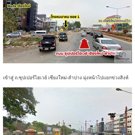
เข้าสู่ ถ.ซุปเปอร์ไฮเวย์ เชียงใหม่-ลำปาง มุ่งหน้าไปแยกข่วงสิงห์