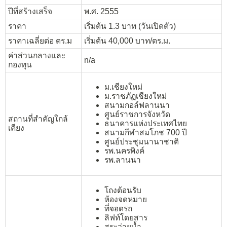
ปีที่สร้างเสร็จ
พ.ศ. 2555
ราคา
เริ่มต้น 1.3 บาท (วันเปิดตัว)
ราคาเฉลี่ยต่อ ตร.ม
เริ่มต้น 40,000 บาท/ตร.ม.
ค่าส่วนกลางและ
n/a
กองทุน
ม.เชียงใหม่
ม.ราชภัฏเชียงใหม่
สนามกอล์ฟลานนา
ศูนย์ราชการจังหวัด
สถานที่สำคัญใกล้
ธนาคารแห่งประเทศไทย
เคียง
สนามกีฬาสมโภช 700 ปี
ศูนย์ประชุมนานาชาติ
รพ.นครพิงค์
รพ.ลานนา
โถงต้อนรับ
ห้องจดหมาย
ที่จอดรถ
ลิฟท์โดยสาร
สระว่ายน้ำ