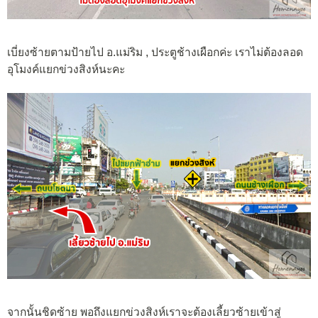
เบี่ยงซ้ายตามป้ายไป อ.แม่ริม , ประตูช้างเผือกค่ะ เราไม่ต้องลอด
อุโมงค์แยกข่วงสิงห์นะคะ
จากนั้นชิดซ้าย พอถึงแยกข่วงสิงห์เราจะต้องเลี้ยวซ้ายเข้าสู่