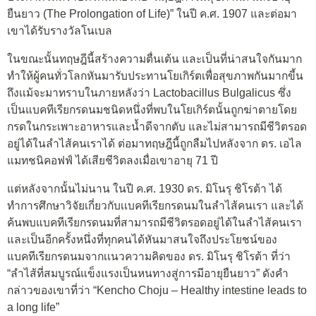
ยืนยาว (The Prolongation of Life)” ในปี ค.ศ. 1907 และต่อมา
เขาได้รับรางวัลโนเบล
ในขณะนั้นทฤษฎีนี้สร้างความตื่นเต้น และเป็นที่น่าสนใจกันมาก
ทำให้ผู้คนทั่วโลกหันมารับประทานโยเกิร์ตเพื่อสุขภาพกันมากขี้น
ถึงเเม้จะมาทราบในภายหลังว่า Lactobacillus Bulgalicus ซึ่ง
เป็นแบคทีเรียกรดนมชนิดหนึ่งที่พบในโยเกิร์ตนั้นถูกฆ่าตายโดย
กรดในกระเพาะอาหารและน้ำดีจากตับ และไม่สามารถมีชีวิตรอด
อยู่ได้ในลำไส้คนเราได้ ต่อมาทฤษฎีนี้ถูกลืมไปหลังจาก ดร. เอไล
แมทชนิคอฟฟ์ ได้เสียชีวิตลงเมื่อเขาอายุ 71 ปี
แต่หลังจากนั้นไม่นาน ในปี ค.ศ. 1930 ดร. มิโนรุ ชิโรต้า ได้
ทำการศึกษาวิจัยเกี่ยวกับเเบคทีเรียกรดนมในลำไส้คนเรา และได้
ค้นพบแบคทีเรียกรดนมที่สามารถมีชีวิตรอดอยู่ได้ในลำไส้คนเรา
และเป็นอีกครั้งหนึ่งที่ทุกคนได้หันมาสนใจถึงประโยชน์ของ
แบคทีเรียกรดนมจากเเนวความคิดของ ดร. มิโนรุ ชิโรต้า ที่ว่า
“ลำไส้ที่สมบูรณ์แข็งแรงเป็นหนทางสู่การมีอายุยืนยาว” ดังคำ
กล่าวของเขาที่ว่า “Kencho Choju – Healthy intestine leads to
a long life”