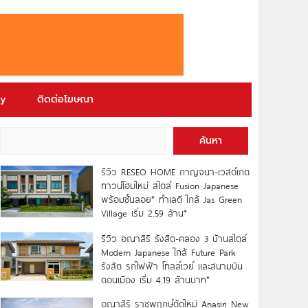
ry
ติดต่อโฆษณา
ค้นหา
รีวิว RESEO HOME กาญจนา-เวสต์เกต
ทาวน์โฮมใหม่ สไตล์ Fusion Japanese
พร้อมชั้นลอย* ทำเลดี ใกล้ Jas Green
Village เริ่ม 2.59 ล้าน*
รีวิว อณาสิริ รังสิต-คลอง 3 บ้านสไตล์
Modern Japanese ใกล้ Future Park
รังสิต รถไฟฟ้า โทลล์เวย์ และสนามบิน
ดอนเมือง เริ่ม 4.19 ล้านบาท*
อณาสิริ ราชพฤกษ์ตัดใหม่ Anasiri New