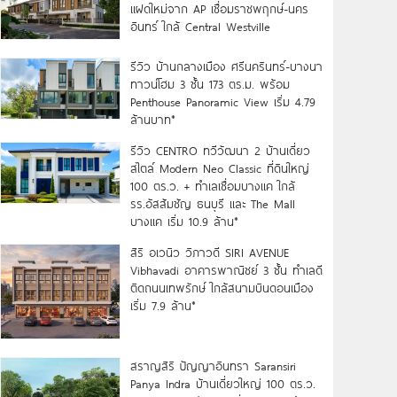
แฝดใหม่จาก AP เชื่อมราชพฤกษ์-นคร
อินทร์ ใกล้ Central Westville
รีวิว บ้านกลางเมือง ศรีนครินทร์-บางนา
ทาวน์โฮม 3 ชั้น 173 ตร.ม. พร้อม
Penthouse Panoramic View เริ่ม 4.79
ล้านบาท*
รีวิว CENTRO ทวีวัฒนา 2 บ้านเดี่ยว
สไตล์ Modern Neo Classic ที่ดินใหญ่
100 ตร.ว. + ทำเลเชื่อมบางแค ใกล้
รร.อัสสัมชัญ ธนบุรี และ The Mall
บางแค เริ่ม 10.9 ล้าน*
สิริ อเวนิว วิภาวดี SIRI AVENUE
Vibhavadi อาคารพาณิชย์ 3 ชั้น ทำเลดี
ติดถนนเทพรักษ์ ใกล้สนามบินดอนเมือง
เริ่ม 7.9 ล้าน*
สราญสิริ ปัญญาอินทรา Saransiri
Panya Indra บ้านเดี่ยวใหญ่ 100 ตร.ว.