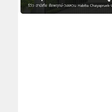
รีวิว ฮาบิเทีย ชัยพฤกษ์-วงแหวน Habitia Chaiyapruek
ยูนิต ใกล้ทางด่วน–MRT เริ่ม 5.59 ล้าน* Written by : 
พาไปชมโครงการ “Habitia ชัยพฤกษ์-วงแหวน” บ้านเดี่ย