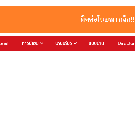
rial
ทาวน์โฮม
บ้านเดี่ยว
แบบบ้าน
Directo