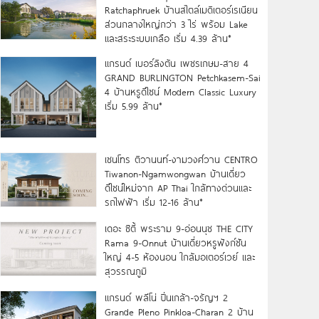
Ratchaphruek บ้านสไตล์เมดิเตอร์เรเนียน
ส่วนกลางใหญ่กว่า 3 ไร่ พร้อม Lake
และสระระบบเกลือ เริ่ม 4.39 ล้าน*
แกรนด์ เบอร์ลิงตัน เพชรเกษม-สาย 4
GRAND BURLINGTON Petchkasem-Sai
4 บ้านหรูดีไซน์ Modern Classic Luxury
เริ่ม 5.99 ล้าน*
เซนโทร ติวานนท์-งามวงศ์วาน CENTRO
Tiwanon-Ngamwongwan บ้านเดี่ยว
ดีไซน์ใหม่จาก AP Thai ใกล้ทางด่วนและ
รถไฟฟ้า เริ่ม 12-16 ล้าน*
เดอะ ซิตี้ พระราม 9-อ่อนนุช THE CITY
Rama 9-Onnut บ้านเดี่ยวหรูฟังก์ชัน
ใหญ่ 4-5 ห้องนอน ใกล้มอเตอร์เวย์ และ
สุวรรณภูมิ
แกรนด์ พลีโน่ ปิ่นเกล้า-จรัญฯ 2
Grande Pleno Pinkloa-Charan 2 บ้าน