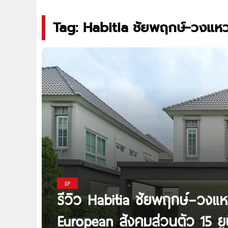
Tag: Habitia ชัยพฤกษ์-วงแห
EP
รีวิว Habitia ชัยพฤกษ์–วงแห
European สังคมส่วนตัว 15 ย