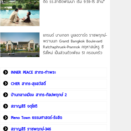
ดิด รร.สาธิตพัฒนา เริ่ม 9.59-15 ล้าน*
แกรนด์ บางกอก บูเลอวาร์ด ราชพฤกษ์-
พรานนก Grand Bangkok Boulevard
Ratchaphruek-Prannok คฤหาสน์หรู ซี
รีส์ใหม่ เป็นส่วนตัวเพียง 51 ครอบครัว
INNER PEACE สาทร-ท่าพระ
CHER สาทร-สุขสวัสดิ์
บ้านกลางเมือง สาทร-กัลปพฤกษ์ 2
สราญสิริ จตุโชติ
Pleno Town ธรรมศาสตร์-รังสิต
สราญสิริ ราชพฤกษ์-346