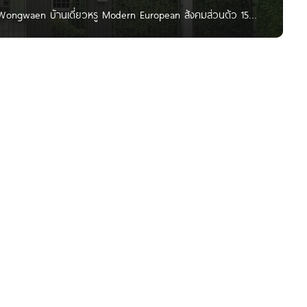
-Wongwaen บ้านเดี่ยวหรู Modern European สังคมส่วนตัว 15
Nan Kanyaratthp สวัสดีเพื่อน ๆ Homenayoo ทุกคนค่ะ วันนี้เราจะ
วหรูสไตล์ Modern European