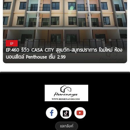
EP
EP.460 รีวิว CASA CITY สุขุมวิท-สมุทรปราการ โฉมใหม่ ห้อง
นอนสไตล์ Penthouse เริ่ม 2.99
แลกลิงค์