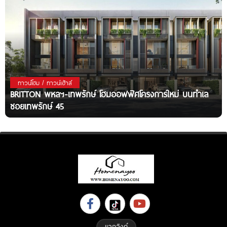
ทาวน์โฮม / ทาวน์เฮ้าส์
BRITTON พหลฯ-เทพรักษ์ โฮมออฟฟิศโครงการใหม่ บนทำเล
ซอยเทพรักษ์ 45
แลกลิงค์