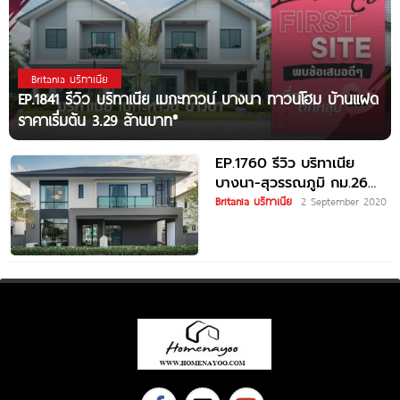
Britania บริทาเนีย
EP.1841 รีวิว บริทาเนีย เมกะทาวน์ บางนา ทาวน์โฮม บ้านแฝด
ราคาเริ่มต้น 3.29 ล้านบาท*
EP.1760 รีวิว บริทาเนีย
บางนา-สุวรรณภูมิ กม.26
บ้านเดี่ยว และ บ้านซีรีส์ใหม่
Britania บริทาเนีย
2 September 2020
สไตล์อังกฤษ ทำเลดี