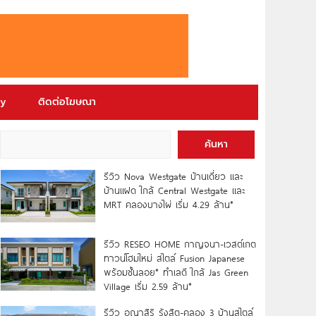
ry
ติดต่อโฆษณา
ค้นหา
รีวิว Nova Westgate บ้านเดี่ยว และ
บ้านแฝด ใกล้ Central Westgate และ
MRT คลองบางไผ่ เริ่ม 4.29 ล้าน*
รีวิว RESEO HOME กาญจนา-เวสต์เกต
ทาวน์โฮมใหม่ สไตล์ Fusion Japanese
พร้อมชั้นลอย* ทำเลดี ใกล้ Jas Green
Village เริ่ม 2.59 ล้าน*
รีวิว อณาสิริ รังสิต-คลอง 3 บ้านสไตล์