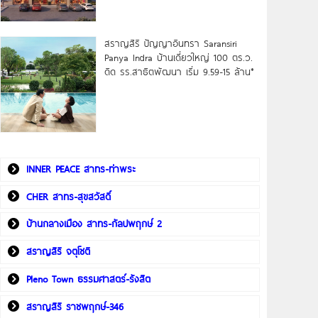
สราญสิริ ปัญญาอินทรา Saransiri
Panya Indra บ้านเดี่ยวใหญ่ 100 ตร.ว.
ดิด รร.สาธิตพัฒนา เริ่ม 9.59-15 ล้าน*
INNER PEACE สาทร-ท่าพระ
CHER สาทร-สุขสวัสดิ์
บ้านกลางเมือง สาทร-กัลปพฤกษ์ 2
สราญสิริ จตุโชติ
Pleno Town ธรรมศาสตร์-รังสิต
สราญสิริ ราชพฤกษ์-346