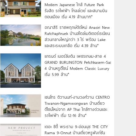
Modern Japanese ใกล้ Future Park
รังสิต รถไฟฟ้า โทลล์เวย์ และสนามบิน
ดอนเมือง เริ่ม 4.19 ล้านบาท*
อณาสิริ ราชพฤกษ์ตัดใหม่ Anasiri New
Ratchaphruek บ้านสไตล์เมดิเตอร์เรเนียน
ส่วนกลางใหญ่กว่า 3 ไร่ พร้อม Lake
และสระระบบเกลือ เริ่ม 4.39 ล้าน*
แกรนด์ เบอร์ลิงตัน เพชรเกษม-สาย 4
GRAND BURLINGTON Petchkasem-Sai
4 บ้านหรูดีไซน์ Modern Classic Luxury
เริ่ม 5.99 ล้าน*
เซนโทร ติวานนท์-งามวงศ์วาน CENTRO
Tiwanon-Ngamwongwan บ้านเดี่ยว
ดีไซน์ใหม่จาก AP Thai ใกล้ทางด่วนและ
รถไฟฟ้า เริ่ม 12-16 ล้าน*
เดอะ ซิตี้ พระราม 9-อ่อนนุช THE CITY
Rama 9-Onnut บ้านเดี่ยวหรูฟังก์ชัน