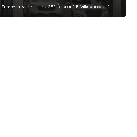
์ European Villa ราคาเริ่ม 2.59 ล้านบาท* B Villa ขอนแก่น 2
ุ่ม อ.เมือง จ.ขอนแก่น บนทำเลติดถนนใหญ่ ใกล้แยกบ้านทุ่ม เดิน