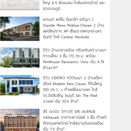
ใหญ่ 4-5 ห้องนอน ใกล้มอเตอร์เวย์ และ
สุวรรณภูมิ
แกรนด์ พลีโน่ ปิ่นเกล้า-จรัญฯ 2
Grande Pleno Pinkloa-Charan 2 บ้าน
แฝดใหม่จาก AP เชื่อมราชพฤกษ์-นคร
อินทร์ ใกล้ Central Westville
รีวิว บ้านกลางเมือง ศรีนครินทร์-บางนา
ทาวน์โฮม 3 ชั้น 173 ตร.ม. พร้อม
Penthouse Panoramic View เริ่ม 4.79
ล้านบาท*
รีวิว CENTRO ทวีวัฒนา 2 บ้านเดี่ยว
สไตล์ Modern Neo Classic ที่ดินใหญ่
100 ตร.ว. + ทำเลเชื่อมบางแค ใกล้
รร.อัสสัมชัญ ธนบุรี และ The Mall
บางแค เริ่ม 10.9 ล้าน*
สิริ อเวนิว วิภาวดี SIRI AVENUE
Vibhavadi อาคารพาณิชย์ 3 ชั้น ทำเลดี
ติดถนนเทพรักษ์ ใกล้สนามบินดอนเมือง
เริ่ม 7.9 ล้าน*