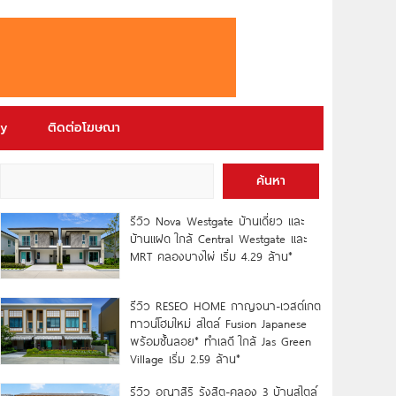
ry
ติดต่อโฆษณา
ค้นหา
รีวิว Nova Westgate บ้านเดี่ยว และ
บ้านแฝด ใกล้ Central Westgate และ
MRT คลองบางไผ่ เริ่ม 4.29 ล้าน*
รีวิว RESEO HOME กาญจนา-เวสต์เกต
ทาวน์โฮมใหม่ สไตล์ Fusion Japanese
พร้อมชั้นลอย* ทำเลดี ใกล้ Jas Green
Village เริ่ม 2.59 ล้าน*
รีวิว อณาสิริ รังสิต-คลอง 3 บ้านสไตล์