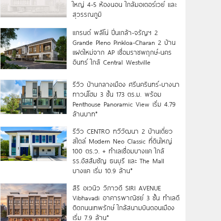
ใหญ่ 4-5 ห้องนอน ใกล้มอเตอร์เวย์ และ
สุวรรณภูมิ
แกรนด์ พลีโน่ ปิ่นเกล้า-จรัญฯ 2
Grande Pleno Pinkloa-Charan 2 บ้าน
แฝดใหม่จาก AP เชื่อมราชพฤกษ์-นคร
อินทร์ ใกล้ Central Westville
รีวิว บ้านกลางเมือง ศรีนครินทร์-บางนา
ทาวน์โฮม 3 ชั้น 173 ตร.ม. พร้อม
Penthouse Panoramic View เริ่ม 4.79
ล้านบาท*
รีวิว CENTRO ทวีวัฒนา 2 บ้านเดี่ยว
สไตล์ Modern Neo Classic ที่ดินใหญ่
100 ตร.ว. + ทำเลเชื่อมบางแค ใกล้
รร.อัสสัมชัญ ธนบุรี และ The Mall
บางแค เริ่ม 10.9 ล้าน*
สิริ อเวนิว วิภาวดี SIRI AVENUE
Vibhavadi อาคารพาณิชย์ 3 ชั้น ทำเลดี
ติดถนนเทพรักษ์ ใกล้สนามบินดอนเมือง
เริ่ม 7.9 ล้าน*