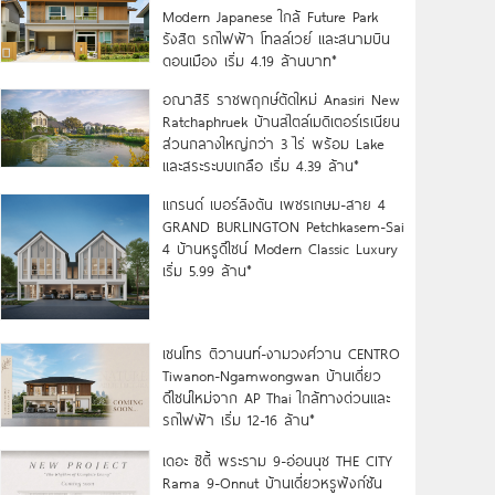
Modern Japanese ใกล้ Future Park
รังสิต รถไฟฟ้า โทลล์เวย์ และสนามบิน
ดอนเมือง เริ่ม 4.19 ล้านบาท*
อณาสิริ ราชพฤกษ์ตัดใหม่ Anasiri New
Ratchaphruek บ้านสไตล์เมดิเตอร์เรเนียน
ส่วนกลางใหญ่กว่า 3 ไร่ พร้อม Lake
และสระระบบเกลือ เริ่ม 4.39 ล้าน*
แกรนด์ เบอร์ลิงตัน เพชรเกษม-สาย 4
GRAND BURLINGTON Petchkasem-Sai
4 บ้านหรูดีไซน์ Modern Classic Luxury
เริ่ม 5.99 ล้าน*
เซนโทร ติวานนท์-งามวงศ์วาน CENTRO
Tiwanon-Ngamwongwan บ้านเดี่ยว
ดีไซน์ใหม่จาก AP Thai ใกล้ทางด่วนและ
รถไฟฟ้า เริ่ม 12-16 ล้าน*
เดอะ ซิตี้ พระราม 9-อ่อนนุช THE CITY
Rama 9-Onnut บ้านเดี่ยวหรูฟังก์ชัน