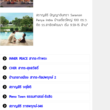
สราญสิริ ปัญญาอินทรา Saransiri
Panya Indra บ้านเดี่ยวใหญ่ 100 ตร.ว.
ดิด รร.สาธิตพัฒนา เริ่ม 9.59-15 ล้าน*
INNER PEACE สาทร-ท่าพระ
CHER สาทร-สุขสวัสดิ์
บ้านกลางเมือง สาทร-กัลปพฤกษ์ 2
สราญสิริ จตุโชติ
Pleno Town ธรรมศาสตร์-รังสิต
สราญสิริ ราชพฤกษ์-346