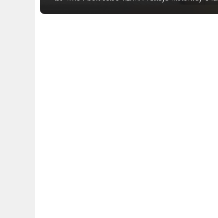
เริ่ม 16-30 ล้าน* REKHA พัทยา-มอเตอร์เวย์ บ้านเดี่ยวสุด
โครงการใหม่จาก คราฟท์เวิร์ค ออกแบบภายใต้แนวคิด “The
เนรมิตเป็นประติมากรรมชิ้นเอก” บนทำเลศักยภาพใจกางพ