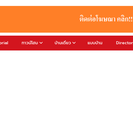
rial
ทาวน์โฮม
บ้านเดี่ยว
แบบบ้าน
Directo