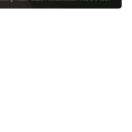
เอ็กซ์คลูซีฟ รับดีมานด์ล้นของกลุ่มนักธุรกิจระดับสูงในพัทยา
 Geometry of The Crafted Life รูปทรงของชีวิตที่พร้อมให้คุณ
ัทยา ติดถนนมอเตอร์เวย์ หมายเลข 7