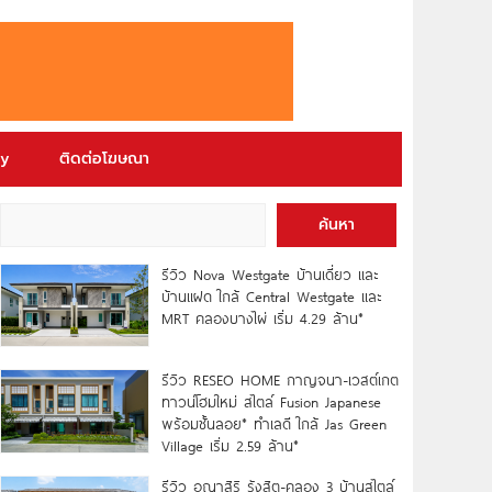
ry
ติดต่อโฆษณา
ค้นหา
รีวิว Nova Westgate บ้านเดี่ยว และ
บ้านแฝด ใกล้ Central Westgate และ
MRT คลองบางไผ่ เริ่ม 4.29 ล้าน*
รีวิว RESEO HOME กาญจนา-เวสต์เกต
ทาวน์โฮมใหม่ สไตล์ Fusion Japanese
พร้อมชั้นลอย* ทำเลดี ใกล้ Jas Green
Village เริ่ม 2.59 ล้าน*
รีวิว อณาสิริ รังสิต-คลอง 3 บ้านสไตล์