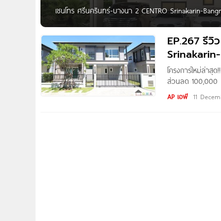
เซนโทร ศรีนครินทร์-บางนา 2 CENTRO Srinakarin-Bangna 2
CENTRO ศรีนครินทร์-บางนา 2 บ้านเดี่ยวสไตล์ Resort Na
ซอยเฉลิมพระเกียรติ 28 แยก 14-3 เขตประเวศ กทม. เดิ
EP.267 รีวิ
Srinakarin
โครงการใหม่ล่าสุด
ส่วนลด 100,000 บา
โทร 1623 EP.267 ร
AP เอพี
11 Decem
บ้านหลังใหญ่ โครงก
งาน Homenayoo