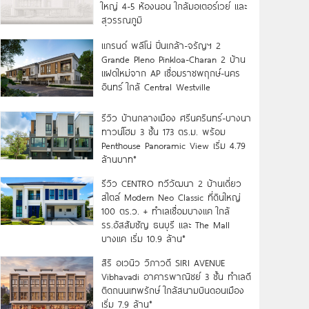
ใหญ่ 4-5 ห้องนอน ใกล้มอเตอร์เวย์ และ
สุวรรณภูมิ
แกรนด์ พลีโน่ ปิ่นเกล้า-จรัญฯ 2
Grande Pleno Pinkloa-Charan 2 บ้าน
แฝดใหม่จาก AP เชื่อมราชพฤกษ์-นคร
อินทร์ ใกล้ Central Westville
รีวิว บ้านกลางเมือง ศรีนครินทร์-บางนา
ทาวน์โฮม 3 ชั้น 173 ตร.ม. พร้อม
Penthouse Panoramic View เริ่ม 4.79
ล้านบาท*
รีวิว CENTRO ทวีวัฒนา 2 บ้านเดี่ยว
สไตล์ Modern Neo Classic ที่ดินใหญ่
100 ตร.ว. + ทำเลเชื่อมบางแค ใกล้
รร.อัสสัมชัญ ธนบุรี และ The Mall
บางแค เริ่ม 10.9 ล้าน*
สิริ อเวนิว วิภาวดี SIRI AVENUE
Vibhavadi อาคารพาณิชย์ 3 ชั้น ทำเลดี
ติดถนนเทพรักษ์ ใกล้สนามบินดอนเมือง
เริ่ม 7.9 ล้าน*