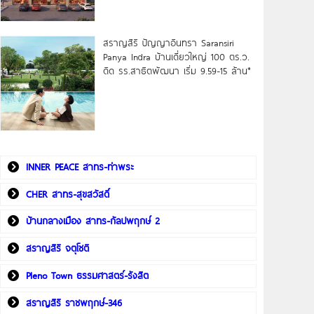
สราญสิริ ปัญญาอินทรา Saransiri
Panya Indra บ้านเดี่ยวใหญ่ 100 ตร.ว.
ดิด รร.สาธิตพัฒนา เริ่ม 9.59-15 ล้าน*
INNER PEACE สาทร-ท่าพระ
CHER สาทร-สุขสวัสดิ์
บ้านกลางเมือง สาทร-กัลปพฤกษ์ 2
สราญสิริ จตุโชติ
Pleno Town ธรรมศาสตร์-รังสิต
สราญสิริ ราชพฤกษ์-346