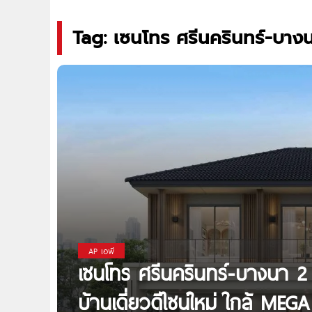
Tag: เซนโทร ศรีนครินทร์-บาง
AP เอพี
เซนโทร ศรีนครินทร์-บางนา 
บ้านเดี่ยวดีไซน์ใหม่ ใกล้ ME