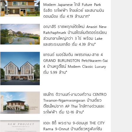
Modern Japanese ใกล้ Future Park
รังสิต รถไฟฟ้า โทลล์เวย์ และสนามบิน
ดอนเมือง เริ่ม 4.19 ล้านบาท*
อณาสิริ ราชพฤกษ์ตัดใหม่ Anasiri New
Ratchaphruek บ้านสไตล์เมดิเตอร์เรเนียน
ส่วนกลางใหญ่กว่า 3 ไร่ พร้อม Lake
และสระระบบเกลือ เริ่ม 4.39 ล้าน*
แกรนด์ เบอร์ลิงตัน เพชรเกษม-สาย 4
GRAND BURLINGTON Petchkasem-Sai
4 บ้านหรูดีไซน์ Modern Classic Luxury
เริ่ม 5.99 ล้าน*
เซนโทร ติวานนท์-งามวงศ์วาน CENTRO
Tiwanon-Ngamwongwan บ้านเดี่ยว
ดีไซน์ใหม่จาก AP Thai ใกล้ทางด่วนและ
รถไฟฟ้า เริ่ม 12-16 ล้าน*
เดอะ ซิตี้ พระราม 9-อ่อนนุช THE CITY
Rama 9-Onnut บ้านเดี่ยวหรูฟังก์ชัน