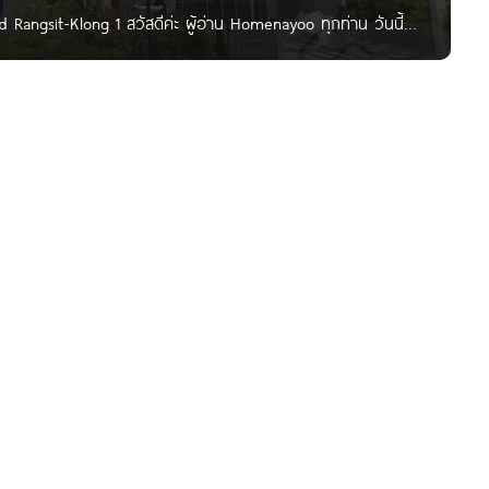
d Rangsit-Klong 1 สวัสดีค่ะ ผู้อ่าน Homenayoo ทุกท่าน วันนี้
 Grand รังสิต-คลอง 1 โครงการใหม่ใน JSP City จาก บริษัท