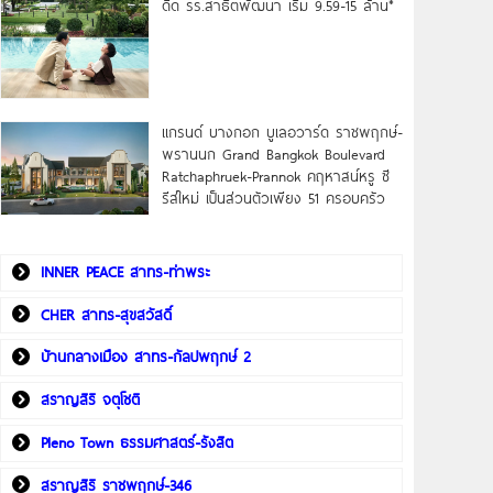
ดิด รร.สาธิตพัฒนา เริ่ม 9.59-15 ล้าน*
แกรนด์ บางกอก บูเลอวาร์ด ราชพฤกษ์-
พรานนก Grand Bangkok Boulevard
Ratchaphruek-Prannok คฤหาสน์หรู ซี
รีส์ใหม่ เป็นส่วนตัวเพียง 51 ครอบครัว
INNER PEACE สาทร-ท่าพระ
CHER สาทร-สุขสวัสดิ์
บ้านกลางเมือง สาทร-กัลปพฤกษ์ 2
สราญสิริ จตุโชติ
Pleno Town ธรรมศาสตร์-รังสิต
สราญสิริ ราชพฤกษ์-346