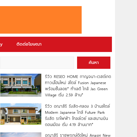
ry
ติดต่อโฆษณา
ค้นหา
รีวิว RESEO HOME กาญจนา-เวสต์เกต
ทาวน์โฮมใหม่ สไตล์ Fusion Japanese
พร้อมชั้นลอย* ทำเลดี ใกล้ Jas Green
Village เริ่ม 2.59 ล้าน*
รีวิว อณาสิริ รังสิต-คลอง 3 บ้านสไตล์
Modern Japanese ใกล้ Future Park
รังสิต รถไฟฟ้า โทลล์เวย์ และสนามบิน
ดอนเมือง เริ่ม 4.19 ล้านบาท*
อณาสิริ ราชพฤกษ์ตัดใหม่ Anasiri New