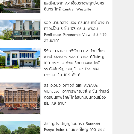
แฝดใหม่จาก AP เชื่อมราชพฤกษ์-นคร
อินทร์ ใกล้ Central Westville
รีวิว บ้านกลางเมือง ศรีนครินทร์-บางนา
ทาวน์โฮม 3 ชั้น 173 ตร.ม. พร้อม
Penthouse Panoramic View เริ่ม 4.79
ล้านบาท*
รีวิว CENTRO ทวีวัฒนา 2 บ้านเดี่ยว
สไตล์ Modern Neo Classic ที่ดินใหญ่
100 ตร.ว. + ทำเลเชื่อมบางแค ใกล้
รร.อัสสัมชัญ ธนบุรี และ The Mall
บางแค เริ่ม 10.9 ล้าน*
สิริ อเวนิว วิภาวดี SIRI AVENUE
Vibhavadi อาคารพาณิชย์ 3 ชั้น ทำเลดี
ติดถนนเทพรักษ์ ใกล้สนามบินดอนเมือง
เริ่ม 7.9 ล้าน*
สราญสิริ ปัญญาอินทรา Saransiri
Panya Indra บ้านเดี่ยวใหญ่ 100 ตร.ว.