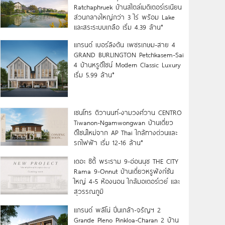
Ratchaphruek บ้านสไตล์เมดิเตอร์เรเนียน
ส่วนกลางใหญ่กว่า 3 ไร่ พร้อม Lake
และสระระบบเกลือ เริ่ม 4.39 ล้าน*
แกรนด์ เบอร์ลิงตัน เพชรเกษม-สาย 4
GRAND BURLINGTON Petchkasem-Sai
4 บ้านหรูดีไซน์ Modern Classic Luxury
เริ่ม 5.99 ล้าน*
เซนโทร ติวานนท์-งามวงศ์วาน CENTRO
Tiwanon-Ngamwongwan บ้านเดี่ยว
ดีไซน์ใหม่จาก AP Thai ใกล้ทางด่วนและ
รถไฟฟ้า เริ่ม 12-16 ล้าน*
เดอะ ซิตี้ พระราม 9-อ่อนนุช THE CITY
Rama 9-Onnut บ้านเดี่ยวหรูฟังก์ชัน
ใหญ่ 4-5 ห้องนอน ใกล้มอเตอร์เวย์ และ
สุวรรณภูมิ
แกรนด์ พลีโน่ ปิ่นเกล้า-จรัญฯ 2
Grande Pleno Pinkloa-Charan 2 บ้าน