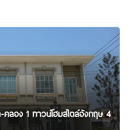
ิต-คลอง 1 ทาวน์โฮมสไตล์อังกฤษ 4