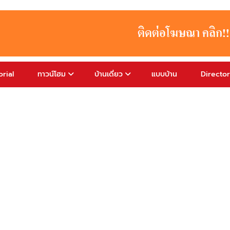
rial
ทาวน์โฮม
บ้านเดี่ยว
แบบบ้าน
Directo