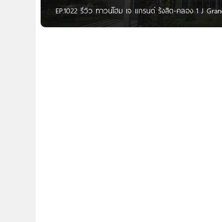
EP.1022 รีวิว ทาวน์โฮม เจ แกรนด์ รังสิต-คลอง 1 J Gran
เรามีโครงการทาวน์โฮม 2 ชั้นสไตล์อังกฤษมาฝากกัน กับ J
เจ.เอส.พี. พร็อพเพอร์ตี้