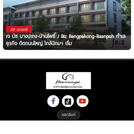
JSP เจเอสพี
เจ บิซ บางปะกง-บ้านโพธิ์ J Biz Bangpakong-Baanpoh ทำเล
ธุรกิจ ติดถนนใหญ่ ใกล้นิคมฯ เริ่ม
แลกลิงค์