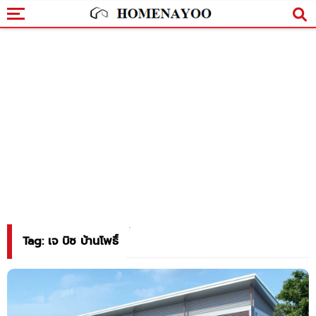
Tag: เจ บิซ บ้านโพธิ์