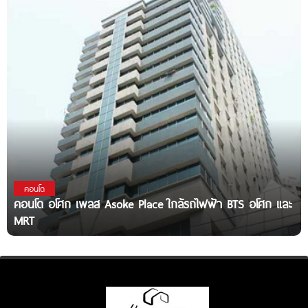
คอนโด
คอนโด อโศก เพลส Asoke Place ใกล้รถไฟฟ้า BTS อโศก และ
MRT