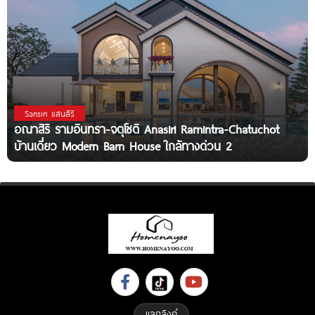
Sansiri แสนสิริ
อณาสิริ รามอินทรา-จตุโชติ Anasiri Ramintra-Chatuchot
บ้านเดี่ยว Modern Barn House ใกล้ทางด่วน 2
แลกลิงค์