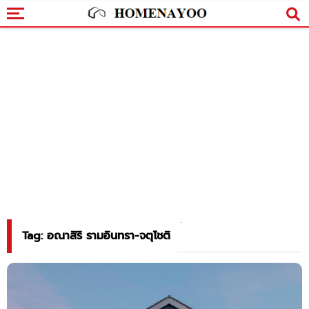
Tag: อณาสิริ รามอินทรา-จตุโชติ