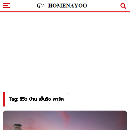
Tag: รีวิว บ้าน เอ็นริช พาร์ค