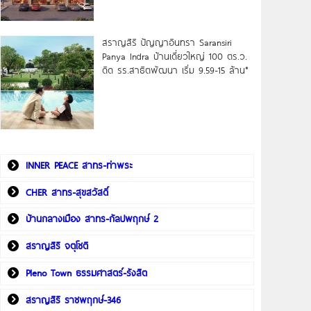
สราญสิริ ปัญญาอินทรา Saransiri
Panya Indra บ้านเดี่ยวใหญ่ 100 ตร.ว.
ดิด รร.สาธิตพัฒนา เริ่ม 9.59-15 ล้าน*
INNER PEACE สาทร-ท่าพระ
CHER สาทร-สุขสวัสดิ์
บ้านกลางเมือง สาทร-กัลปพฤกษ์ 2
สราญสิริ จตุโชติ
Pleno Town ธรรมศาสตร์-รังสิต
สราญสิริ ราชพฤกษ์-346