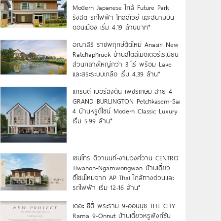
Modern Japanese ใกล้ Future Park
รังสิต รถไฟฟ้า โทลล์เวย์ และสนามบิน
ดอนเมือง เริ่ม 4.19 ล้านบาท*
อณาสิริ ราชพฤกษ์ตัดใหม่ Anasiri New
Ratchaphruek บ้านสไตล์เมดิเตอร์เรเนียน
ส่วนกลางใหญ่กว่า 3 ไร่ พร้อม Lake
และสระระบบเกลือ เริ่ม 4.39 ล้าน*
แกรนด์ เบอร์ลิงตัน เพชรเกษม-สาย 4
GRAND BURLINGTON Petchkasem-Sai
4 บ้านหรูดีไซน์ Modern Classic Luxury
เริ่ม 5.99 ล้าน*
เซนโทร ติวานนท์-งามวงศ์วาน CENTRO
Tiwanon-Ngamwongwan บ้านเดี่ยว
ดีไซน์ใหม่จาก AP Thai ใกล้ทางด่วนและ
รถไฟฟ้า เริ่ม 12-16 ล้าน*
เดอะ ซิตี้ พระราม 9-อ่อนนุช THE CITY
Rama 9-Onnut บ้านเดี่ยวหรูฟังก์ชัน