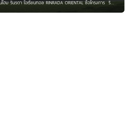
์โฮม รินรดา โอเรียนทอล RINRADA ORIENTAL ชื่อโครงการ ริ
ิษัท ดี-แลนด์ กรุ๊ป จำกัด ลักษณะโครงการ ทาวน์โฮม พื้นที่
 143