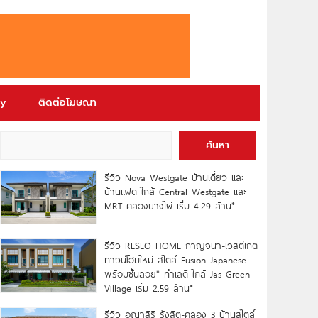
ry
ติดต่อโฆษณา
ค้นหา
รีวิว Nova Westgate บ้านเดี่ยว และ
บ้านแฝด ใกล้ Central Westgate และ
MRT คลองบางไผ่ เริ่ม 4.29 ล้าน*
รีวิว RESEO HOME กาญจนา-เวสต์เกต
ทาวน์โฮมใหม่ สไตล์ Fusion Japanese
พร้อมชั้นลอย* ทำเลดี ใกล้ Jas Green
Village เริ่ม 2.59 ล้าน*
รีวิว อณาสิริ รังสิต-คลอง 3 บ้านสไตล์