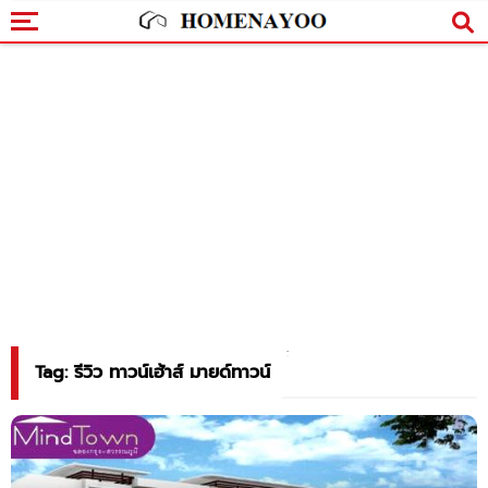
Tag: รีวิว ทาวน์เฮ้าส์ มายด์ทาวน์