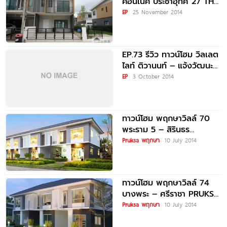
คอนเนค ประชาอุทิศ 27 THE
CONNECT PRACHAUTHIT
EP
25 November 2014
EP.73 รีวิว ทาวน์โฮม วิลเลต
ไลท์ ติวานนท์ – แจ้งวัฒนะ
VILLETTE LITE
EP
3 October 2014
ทาวน์โฮม พฤกษาวิลล์ 70
พระราม 5 – สิรินธร
PRUKSA VILLE 70
Pruksa พฤกษา
10 July 2014
ทาวน์โฮม พฤกษาวิลล์ 74
บางพระ – ศรีราชา PRUKSA
VILLE 74
Pruksa พฤกษา
10 July 2014