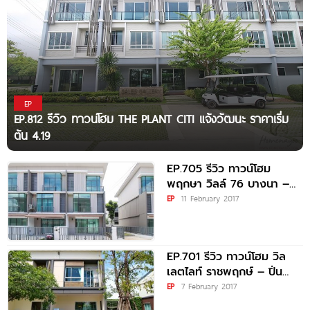
EP
EP.812 รีวิว ทาวน์โฮม THE PLANT CITI แจ้งวัฒนะ ราคาเริ่ม
ต้น 4.19
EP.705 รีวิว ทาวน์โฮม
พฤกษา วิลล์ 76 บางนา –
วงแหวน PRUKSA
EP
11 February 2017
EP.701 รีวิว ทาวน์โฮม วิล
เลตไลท์ ราชพฤกษ์ – ปิ่น
เกล้า Villette Lite
EP
7 February 2017
Ratchaphruek