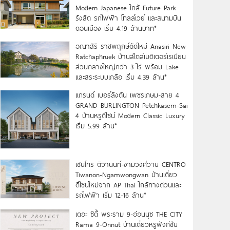
Modern Japanese ใกล้ Future Park
รังสิต รถไฟฟ้า โทลล์เวย์ และสนามบิน
ดอนเมือง เริ่ม 4.19 ล้านบาท*
อณาสิริ ราชพฤกษ์ตัดใหม่ Anasiri New
Ratchaphruek บ้านสไตล์เมดิเตอร์เรเนียน
ส่วนกลางใหญ่กว่า 3 ไร่ พร้อม Lake
และสระระบบเกลือ เริ่ม 4.39 ล้าน*
แกรนด์ เบอร์ลิงตัน เพชรเกษม-สาย 4
GRAND BURLINGTON Petchkasem-Sai
4 บ้านหรูดีไซน์ Modern Classic Luxury
เริ่ม 5.99 ล้าน*
เซนโทร ติวานนท์-งามวงศ์วาน CENTRO
Tiwanon-Ngamwongwan บ้านเดี่ยว
ดีไซน์ใหม่จาก AP Thai ใกล้ทางด่วนและ
รถไฟฟ้า เริ่ม 12-16 ล้าน*
เดอะ ซิตี้ พระราม 9-อ่อนนุช THE CITY
Rama 9-Onnut บ้านเดี่ยวหรูฟังก์ชัน