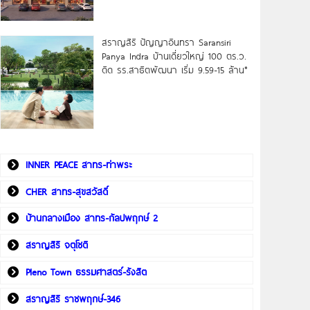
สราญสิริ ปัญญาอินทรา Saransiri
Panya Indra บ้านเดี่ยวใหญ่ 100 ตร.ว.
ดิด รร.สาธิตพัฒนา เริ่ม 9.59-15 ล้าน*
INNER PEACE สาทร-ท่าพระ
CHER สาทร-สุขสวัสดิ์
บ้านกลางเมือง สาทร-กัลปพฤกษ์ 2
สราญสิริ จตุโชติ
Pleno Town ธรรมศาสตร์-รังสิต
สราญสิริ ราชพฤกษ์-346