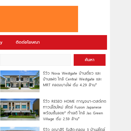
ry
ติดต่อโฆษณา
ค้นหา
รีวิว Nova Westgate บ้านเดี่ยว และ
บ้านแฝด ใกล้ Central Westgate และ
MRT คลองบางไผ่ เริ่ม 4.29 ล้าน*
รีวิว RESEO HOME กาญจนา-เวสต์เกต
ทาวน์โฮมใหม่ สไตล์ Fusion Japanese
พร้อมชั้นลอย* ทำเลดี ใกล้ Jas Green
Village เริ่ม 2.59 ล้าน*
รีวิว อณาสิริ รังสิต-คลอง 3 บ้านสไตล์