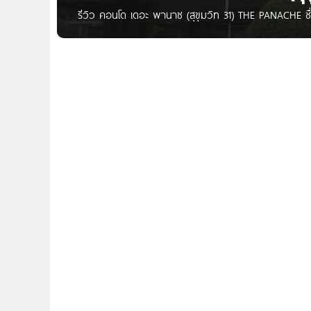
รีวิว คอนโด เดอะ พานาซ (สุขุมวิท 31) THE PANACHE ชื่
โครงการ : ถนนสุขุมวิท ซอย 31 แขวงคลองตันเหนือ เขต
เมตร