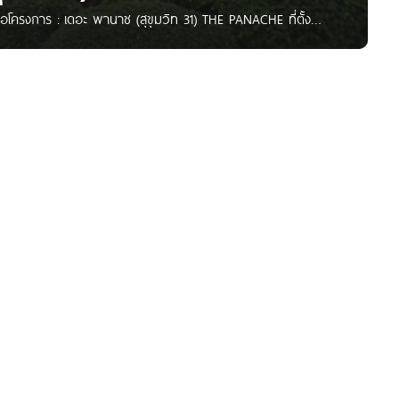
อโครงการ : เดอะ พานาซ (สุขุมวิท 31) THE PANACHE ที่ตั้ง
วัฒนา กทม. 10110 ใกล้รถไฟฟ้า MRT เพชรบุรี ประมาณ 900