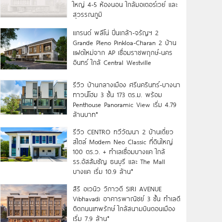
ใหญ่ 4-5 ห้องนอน ใกล้มอเตอร์เวย์ และ
สุวรรณภูมิ
แกรนด์ พลีโน่ ปิ่นเกล้า-จรัญฯ 2
Grande Pleno Pinkloa-Charan 2 บ้าน
แฝดใหม่จาก AP เชื่อมราชพฤกษ์-นคร
อินทร์ ใกล้ Central Westville
รีวิว บ้านกลางเมือง ศรีนครินทร์-บางนา
ทาวน์โฮม 3 ชั้น 173 ตร.ม. พร้อม
Penthouse Panoramic View เริ่ม 4.79
ล้านบาท*
รีวิว CENTRO ทวีวัฒนา 2 บ้านเดี่ยว
สไตล์ Modern Neo Classic ที่ดินใหญ่
100 ตร.ว. + ทำเลเชื่อมบางแค ใกล้
รร.อัสสัมชัญ ธนบุรี และ The Mall
บางแค เริ่ม 10.9 ล้าน*
สิริ อเวนิว วิภาวดี SIRI AVENUE
Vibhavadi อาคารพาณิชย์ 3 ชั้น ทำเลดี
ติดถนนเทพรักษ์ ใกล้สนามบินดอนเมือง
เริ่ม 7.9 ล้าน*