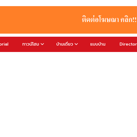
rial
ทาวน์โฮม
บ้านเดี่ยว
แบบบ้าน
Directo