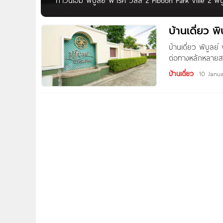
ทาวน์โฮม พิบูลย์ พาร์ค วิลล์ 2 Piboon Park Ville 2 พิบูล
เพียง 100 ยูนิตเท่านั้น พร้อมด้วยสโมสร-สระว่ายน้ำ ฟิตเน
โดดเด่นที่สุดแห่งสุดท้ายบนถนนพิบูลยสงคราม ชื่อโครงการ
บ้านเดี่ยว พ
บ้านเดี่ยว พิบูลย์
ต่อทางหลักหลายสา
โครงการพิบูลย์ พา
บ้านเดี่ยว
10 Janu
ด้วยวัสดุ อุปกรณ์ท
คุณภาพอีกโครงการ
สงคราม ระหว่างส