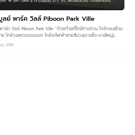
ย์ พาร์ค วิลล์ 2 ทาวน์โฮม 2-3 ชั้น สไตล์โมเดิร์น กับสังคมชั้นสูง
ส และสวนสวยรอบโครงการ *ที่นี่จึงเป็นทาวน์โฮม สไตล์โมเดิร์นที่
 พิบูลย์ พาร์ค วิลล์
ิบูลย์ พาร์ค วิลล์ Piboon Park Ville
 พาร์ค วิลล์ Piboon Park Ville “ด้วยทำเลที่ใกล้ทางด่วน ใกล้ถนนเชื่อม
ย ใกล้วงแหวนรอบนอก ใกล้รถไฟฟ้าสายสีม่วง(บางซื่อ-บางใหญ่)
ร์ค วิลล์ จึงเป็นบ้านท่ามกลางธรรมชาติที่มีทำเลเหนือคำบรรยาย และ
ary 2014
ี่ใช้ในการก่อสร้างที่มีมาตราฐานเหนือโครงการทั่วไป เราจึงเป็นบ้าน
จาก บริษัท วิวัฒน์ พรอพเพอร์ตี จำกัด ทำเลที่ดีที่สุด บนถนนพิบูล
ะพานพระราม 5 และสะพานพระราม 7” ชื่อโครงการ พิบูลย์