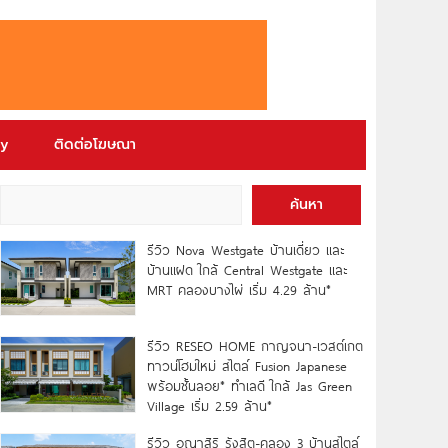
ry
ติดต่อโฆษณา
ค้นหา
รีวิว Nova Westgate บ้านเดี่ยว และ
บ้านแฝด ใกล้ Central Westgate และ
MRT คลองบางไผ่ เริ่ม 4.29 ล้าน*
รีวิว RESEO HOME กาญจนา-เวสต์เกต
ทาวน์โฮมใหม่ สไตล์ Fusion Japanese
พร้อมชั้นลอย* ทำเลดี ใกล้ Jas Green
Village เริ่ม 2.59 ล้าน*
รีวิว อณาสิริ รังสิต-คลอง 3 บ้านสไตล์