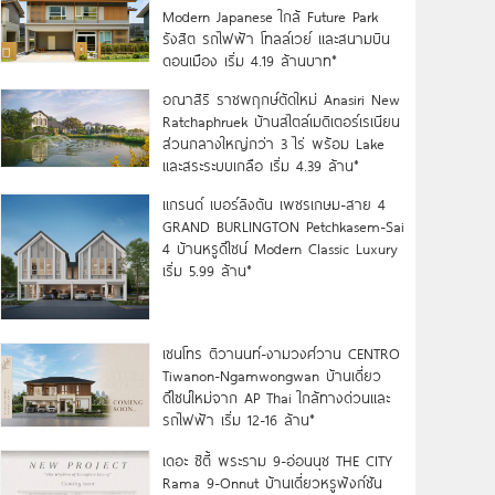
Modern Japanese ใกล้ Future Park
รังสิต รถไฟฟ้า โทลล์เวย์ และสนามบิน
ดอนเมือง เริ่ม 4.19 ล้านบาท*
อณาสิริ ราชพฤกษ์ตัดใหม่ Anasiri New
Ratchaphruek บ้านสไตล์เมดิเตอร์เรเนียน
ส่วนกลางใหญ่กว่า 3 ไร่ พร้อม Lake
และสระระบบเกลือ เริ่ม 4.39 ล้าน*
แกรนด์ เบอร์ลิงตัน เพชรเกษม-สาย 4
GRAND BURLINGTON Petchkasem-Sai
4 บ้านหรูดีไซน์ Modern Classic Luxury
เริ่ม 5.99 ล้าน*
เซนโทร ติวานนท์-งามวงศ์วาน CENTRO
Tiwanon-Ngamwongwan บ้านเดี่ยว
ดีไซน์ใหม่จาก AP Thai ใกล้ทางด่วนและ
รถไฟฟ้า เริ่ม 12-16 ล้าน*
เดอะ ซิตี้ พระราม 9-อ่อนนุช THE CITY
Rama 9-Onnut บ้านเดี่ยวหรูฟังก์ชัน