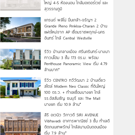
ใหญ่ 4-5 ห้องนอน ใกล้มอเตอร์เวย์ และ
สุวรรณภูมิ
แกรนด์ พลีโน่ ปิ่นเกล้า-จรัญฯ 2
Grande Pleno Pinkloa-Charan 2 บ้าน
แฝดใหม่จาก AP เชื่อมราชพฤกษ์-นคร
อินทร์ ใกล้ Central Westville
รีวิว บ้านกลางเมือง ศรีนครินทร์-บางนา
ทาวน์โฮม 3 ชั้น 173 ตร.ม. พร้อม
Penthouse Panoramic View เริ่ม 4.79
ล้านบาท*
รีวิว CENTRO ทวีวัฒนา 2 บ้านเดี่ยว
สไตล์ Modern Neo Classic ที่ดินใหญ่
100 ตร.ว. + ทำเลเชื่อมบางแค ใกล้
รร.อัสสัมชัญ ธนบุรี และ The Mall
บางแค เริ่ม 10.9 ล้าน*
สิริ อเวนิว วิภาวดี SIRI AVENUE
Vibhavadi อาคารพาณิชย์ 3 ชั้น ทำเลดี
ติดถนนเทพรักษ์ ใกล้สนามบินดอนเมือง
เริ่ม 7.9 ล้าน*