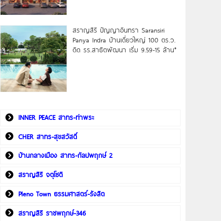
สราญสิริ ปัญญาอินทรา Saransiri
Panya Indra บ้านเดี่ยวใหญ่ 100 ตร.ว.
ดิด รร.สาธิตพัฒนา เริ่ม 9.59-15 ล้าน*
INNER PEACE สาทร-ท่าพระ
CHER สาทร-สุขสวัสดิ์
บ้านกลางเมือง สาทร-กัลปพฤกษ์ 2
สราญสิริ จตุโชติ
Pleno Town ธรรมศาสตร์-รังสิต
สราญสิริ ราชพฤกษ์-346