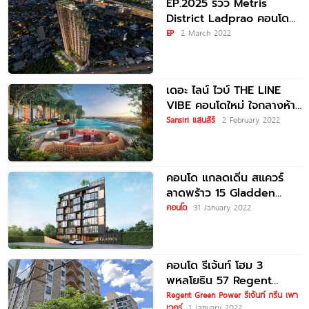
EP.2025 รีวิว Metris
District Ladprao คอนโด
ใหม่เลี้ยงสัตว์ได้ บนทำเล 5
EP
2 March 2022
แยกลาดพร้าว ใกล้
เดอะ ไลน์ ไวบ์ THE LINE
VIBE คอนโดใหม่ ใจกลางห้า
แยกลาดพร้าว จาก แสนสิริ
Sansiri แสนสิริ
2 February 2022
คอนโด แกลดเดิ่น สแควร์
ลาดพร้าว 15 Gladden
Square Ladprao 15 เพียง
คอนโด
31 January 2022
คอนโด รีเจ้นท์ โฮม 3
พหลโยธิน 57 Regent
Home 3 Phaholyothin
Regent Green Power รีเจ้นท์ กรีน เพา
เวอร์
1 January 2022