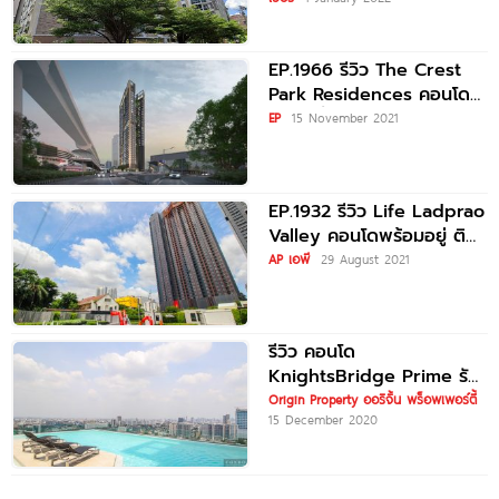
EP.1966 รีวิว The Crest
Park Residences คอนโด
ใหม่ หนึ่งเดียวบนทำเล
EP
15 November 2021
ใจกลางห้าแยกลาดพร้าว ใกล้
MRT
EP.1932 รีวิว Life Ladprao
Valley คอนโดพร้อมอยู่ ติด
BTS ห้าแยกลาดพร้าว ตรง
AP เอพี
29 August 2021
ข้าม Central
รีวิว คอนโด
KnightsBridge Prime รัช
โยธิน ติด BTS พหลโยธิน 24
Origin Property ออริจิ้น พร็อพเพอร์ตี้
15 December 2020
เริ่ม