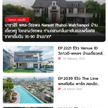
Sansiri แสนสิริ
นาราสิริ พหล-วัชรพล Narasiri Phahol-Watcharapol บ้าน
เดี่ยวหรู ใจกลางวัชรพล ท่ามกลางกลิ่นอายในแบบฝรั่งเศส
ราคาเริ่มต้น 35-90 ล้านบาท*
EP.2221 รีวิว Venue ID
วิภาวดี-พหลฯ บ้านเดี่ยวหลัง
ใหญ่ Everyday Series
EP
24 February 2023
รองรับทุก Generations
EP.2039 รีวิว The Line
พหลโยธิน พาร์ค คอนโด
พร้อมอยู่ ใกล้ BTS ห้าแยก
EP
28 March 2022
ลาดพร้าว