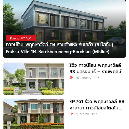
Pruksa พฤกษา
ทาวน์โฮม พฤกษาวิลล์ 114 รามคำแหง-ร่มเกล้า (ซ.มิสทีน)
Pruksa Ville 114 Ramkhamhaeng-Romklao (Mistine)
รีวิว ทาวน์โฮม พฤกษาวิลล์
93 นครอินทร์ – ราชพฤกษ์
ใกล้รถไฟฟ้าสายสีม่วง-
EP
26 January 2018
ทางด่วน เริ่ม 2.29
EP.761 รีวิว พฤกษาวิลล์ 88
ศาลายา ทาวน์โฮมสไตล์โม
เดิร์น ติดถนนใหญ่ เริ่ม 1.79
EP
31 March 2017
ล้านบาท