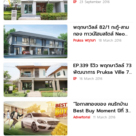
Pruksa Ville 87 Teparak
EP
23 September 2016
พฤกษาวิลล์ 82/1 กะทู้-สาม
กอง ทาวน์โฮมสไตล์ Neo
Zen
Pruksa พฤกษา
18 March 2016
EP.339 รีวิว พฤกษาวิลล์ 73
พัฒนาการ Pruksa Ville 73
Pattanakarn
EP
16 March 2016
“โอกาสทองของ คนรักบ้าน
Best Buy Moment ปีที่ 3”
แจกโชค 3 ชั้น
Advertorial
11 March 2016