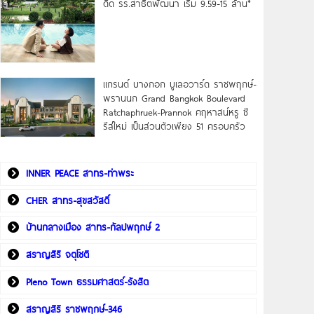
ดิด รร.สาธิตพัฒนา เริ่ม 9.59-15 ล้าน*
แกรนด์ บางกอก บูเลอวาร์ด ราชพฤกษ์-
พรานนก Grand Bangkok Boulevard
Ratchaphruek-Prannok คฤหาสน์หรู ซี
รีส์ใหม่ เป็นส่วนตัวเพียง 51 ครอบครัว
INNER PEACE สาทร-ท่าพระ
CHER สาทร-สุขสวัสดิ์
บ้านกลางเมือง สาทร-กัลปพฤกษ์ 2
สราญสิริ จตุโชติ
Pleno Town ธรรมศาสตร์-รังสิต
สราญสิริ ราชพฤกษ์-346