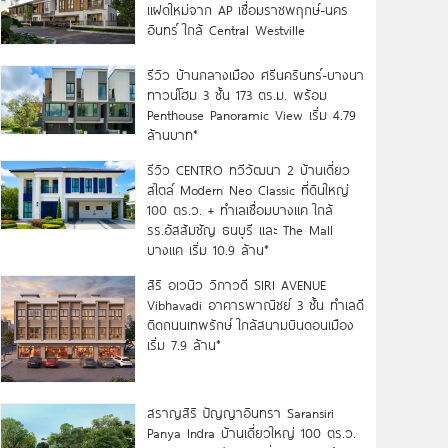
แฝดใหม่จาก AP เชื่อมราชพฤกษ์-นคร
อินทร์ ใกล้ Central Westville
รีวิว บ้านกลางเมือง ศรีนครินทร์-บางนา
ทาวน์โฮม 3 ชั้น 173 ตร.ม. พร้อม
Penthouse Panoramic View เริ่ม 4.79
ล้านบาท*
รีวิว CENTRO ทวีวัฒนา 2 บ้านเดี่ยว
สไตล์ Modern Neo Classic ที่ดินใหญ่
100 ตร.ว. + ทำเลเชื่อมบางแค ใกล้
รร.อัสสัมชัญ ธนบุรี และ The Mall
บางแค เริ่ม 10.9 ล้าน*
สิริ อเวนิว วิภาวดี SIRI AVENUE
Vibhavadi อาคารพาณิชย์ 3 ชั้น ทำเลดี
ติดถนนเทพรักษ์ ใกล้สนามบินดอนเมือง
เริ่ม 7.9 ล้าน*
สราญสิริ ปัญญาอินทรา Saransiri
Panya Indra บ้านเดี่ยวใหญ่ 100 ตร.ว.