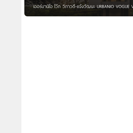
เออร์บานิโอ โว้ก วิภาวดี-แจ้งวัฒนะ URBANIO VOGUE 
แจ้งวัฒนะ เริ่ม 13.99 ล้าน* URBANIO VOGUE วิภาวดี-แ
บนทำเลศักยภาพย่านแจ้งวัฒนะ ที่ตั้งโครงการอยู่ภายในซ
ที่สามารถเชื่อมเข้า-ออกได้หลายทางทั้งจากฝั่งถนนวิภาวดีร