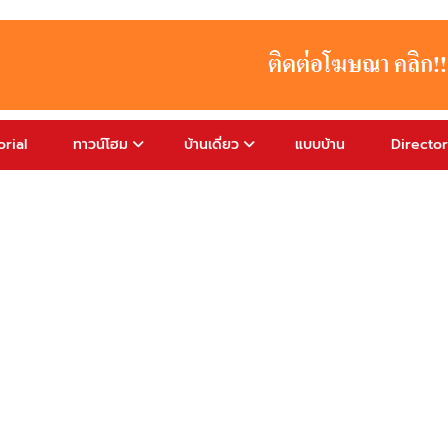
rial
ทาวน์โฮม
บ้านเดี่ยว
แบบบ้าน
Directo