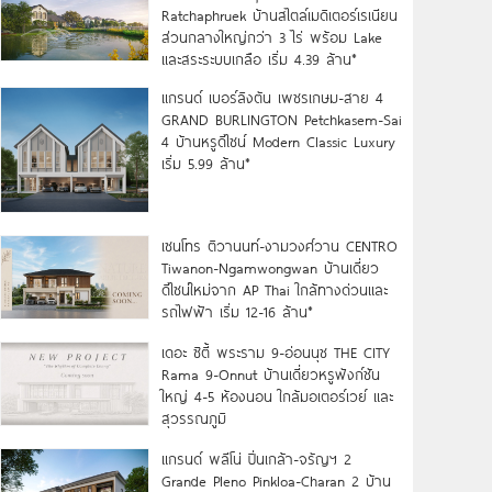
Ratchaphruek บ้านสไตล์เมดิเตอร์เรเนียน
ส่วนกลางใหญ่กว่า 3 ไร่ พร้อม Lake
และสระระบบเกลือ เริ่ม 4.39 ล้าน*
แกรนด์ เบอร์ลิงตัน เพชรเกษม-สาย 4
GRAND BURLINGTON Petchkasem-Sai
4 บ้านหรูดีไซน์ Modern Classic Luxury
เริ่ม 5.99 ล้าน*
เซนโทร ติวานนท์-งามวงศ์วาน CENTRO
Tiwanon-Ngamwongwan บ้านเดี่ยว
ดีไซน์ใหม่จาก AP Thai ใกล้ทางด่วนและ
รถไฟฟ้า เริ่ม 12-16 ล้าน*
เดอะ ซิตี้ พระราม 9-อ่อนนุช THE CITY
Rama 9-Onnut บ้านเดี่ยวหรูฟังก์ชัน
ใหญ่ 4-5 ห้องนอน ใกล้มอเตอร์เวย์ และ
สุวรรณภูมิ
แกรนด์ พลีโน่ ปิ่นเกล้า-จรัญฯ 2
Grande Pleno Pinkloa-Charan 2 บ้าน