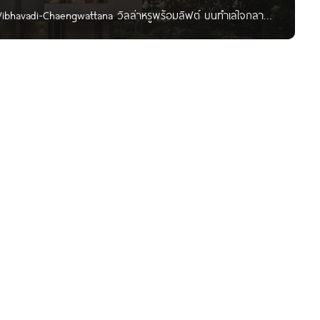
Vibhavadi-Chaengwattana วิลล่าหรูพร้อมลิฟต์ บนทำเลใจกลาง
จ้งวัฒนะ บ้านแฝด 3.5 ชั้น ซีรีส์ใหม่ จาก Ananda Development
อยแจ้งวัฒนะ 10 แยก 9-1 แขวงทุ่งสองห้อง เขตหลักสี่ กทม. ซอย
ังสิต