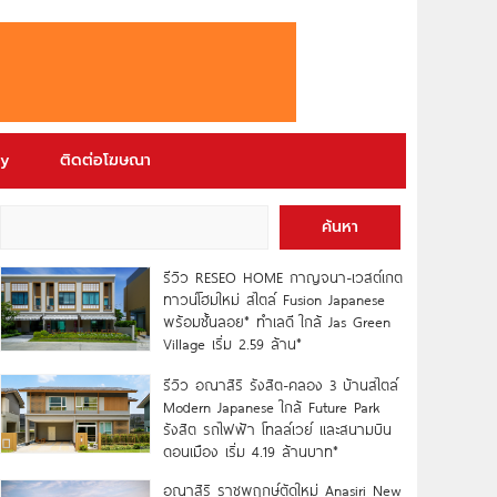
ry
ติดต่อโฆษณา
ค้นหา
รีวิว RESEO HOME กาญจนา-เวสต์เกต
ทาวน์โฮมใหม่ สไตล์ Fusion Japanese
พร้อมชั้นลอย* ทำเลดี ใกล้ Jas Green
Village เริ่ม 2.59 ล้าน*
รีวิว อณาสิริ รังสิต-คลอง 3 บ้านสไตล์
Modern Japanese ใกล้ Future Park
รังสิต รถไฟฟ้า โทลล์เวย์ และสนามบิน
ดอนเมือง เริ่ม 4.19 ล้านบาท*
อณาสิริ ราชพฤกษ์ตัดใหม่ Anasiri New