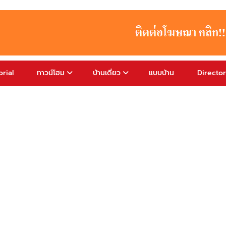
rial
ทาวน์โฮม
บ้านเดี่ยว
แบบบ้าน
Directo