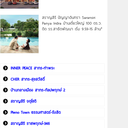
สราญสิริ ปัญญาอินทรา Saransiri
Panya Indra บ้านเดี่ยวใหญ่ 100 ตร.ว.
ดิด รร.สาธิตพัฒนา เริ่ม 9.59-15 ล้าน*
INNER PEACE สาทร-ท่าพระ
CHER สาทร-สุขสวัสดิ์
บ้านกลางเมือง สาทร-กัลปพฤกษ์ 2
สราญสิริ จตุโชติ
Pleno Town ธรรมศาสตร์-รังสิต
สราญสิริ ราชพฤกษ์-346