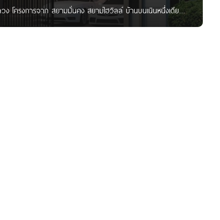
วง โครงการจาก สยามมั่นคง สยามไฮวิลล์ บ้านบนเนินหนึ่งเดียว
ไทเพียง 3 นาที และสถานที่สำคัญทั้งธรรมศาสตร์ ฟิวเจอร์พาร์ค
Life Resort รังสรรค์ทุกตารางนิ้วภายในบ้านให้โปร่งโล่งสบาย
าติรอบบ้านได้อิสระ 360 องศา ให้คุณเย็นสบายตลอดวัน จนอาจ