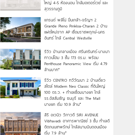
ใหญ่ 4-5 ห้องนอน ใกล้มอเตอร์เวย์ และ
สุวรรณภูมิ
แกรนด์ พลีโน่ ปิ่นเกล้า-จรัญฯ 2
Grande Pleno Pinkloa-Charan 2 บ้าน
แฝดใหม่จาก AP เชื่อมราชพฤกษ์-นคร
อินทร์ ใกล้ Central Westville
รีวิว บ้านกลางเมือง ศรีนครินทร์-บางนา
ทาวน์โฮม 3 ชั้น 173 ตร.ม. พร้อม
Penthouse Panoramic View เริ่ม 4.79
ล้านบาท*
รีวิว CENTRO ทวีวัฒนา 2 บ้านเดี่ยว
สไตล์ Modern Neo Classic ที่ดินใหญ่
100 ตร.ว. + ทำเลเชื่อมบางแค ใกล้
รร.อัสสัมชัญ ธนบุรี และ The Mall
บางแค เริ่ม 10.9 ล้าน*
สิริ อเวนิว วิภาวดี SIRI AVENUE
Vibhavadi อาคารพาณิชย์ 3 ชั้น ทำเลดี
ติดถนนเทพรักษ์ ใกล้สนามบินดอนเมือง
เริ่ม 7.9 ล้าน*