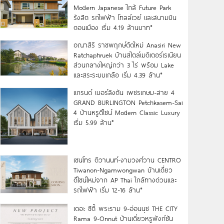
Modern Japanese ใกล้ Future Park
รังสิต รถไฟฟ้า โทลล์เวย์ และสนามบิน
ดอนเมือง เริ่ม 4.19 ล้านบาท*
อณาสิริ ราชพฤกษ์ตัดใหม่ Anasiri New
Ratchaphruek บ้านสไตล์เมดิเตอร์เรเนียน
ส่วนกลางใหญ่กว่า 3 ไร่ พร้อม Lake
และสระระบบเกลือ เริ่ม 4.39 ล้าน*
แกรนด์ เบอร์ลิงตัน เพชรเกษม-สาย 4
GRAND BURLINGTON Petchkasem-Sai
4 บ้านหรูดีไซน์ Modern Classic Luxury
เริ่ม 5.99 ล้าน*
เซนโทร ติวานนท์-งามวงศ์วาน CENTRO
Tiwanon-Ngamwongwan บ้านเดี่ยว
ดีไซน์ใหม่จาก AP Thai ใกล้ทางด่วนและ
รถไฟฟ้า เริ่ม 12-16 ล้าน*
เดอะ ซิตี้ พระราม 9-อ่อนนุช THE CITY
Rama 9-Onnut บ้านเดี่ยวหรูฟังก์ชัน