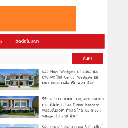
ry
ติดต่อโฆษณา
ค้นหา
รีวิว Nova Westgate บ้านเดี่ยว และ
บ้านแฝด ใกล้ Central Westgate และ
MRT คลองบางไผ่ เริ่ม 4.29 ล้าน*
รีวิว RESEO HOME กาญจนา-เวสต์เกต
ทาวน์โฮมใหม่ สไตล์ Fusion Japanese
พร้อมชั้นลอย* ทำเลดี ใกล้ Jas Green
Village เริ่ม 2.59 ล้าน*
รีวิว อณาสิริ รังสิต-คลอง 3 บ้านสไตล์