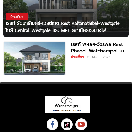
บ้านเดี่ยว
เรสท์ รัตนาธิเบศร์-เวสต์เกต Rest Rattanathibet-Westgate
ใกล้ Central Westgate และ MRT สถานีคลองบางไผ่
เรสท์ พหลฯ-วัชรพล Rest
Phahol-Watcharapol บ้าน
New Generation ใกล้
บ้านเดี่ยว
23 March 2023
ทางด่วน และ BTS