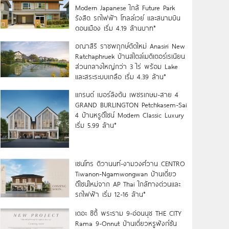
Modern Japanese ใกล้ Future Park
รังสิต รถไฟฟ้า โทลล์เวย์ และสนามบิน
ดอนเมือง เริ่ม 4.19 ล้านบาท*
อณาสิริ ราชพฤกษ์ตัดใหม่ Anasiri New
Ratchaphruek บ้านสไตล์เมดิเตอร์เรเนียน
ส่วนกลางใหญ่กว่า 3 ไร่ พร้อม Lake
และสระระบบเกลือ เริ่ม 4.39 ล้าน*
แกรนด์ เบอร์ลิงตัน เพชรเกษม-สาย 4
GRAND BURLINGTON Petchkasem-Sai
4 บ้านหรูดีไซน์ Modern Classic Luxury
เริ่ม 5.99 ล้าน*
เซนโทร ติวานนท์-งามวงศ์วาน CENTRO
Tiwanon-Ngamwongwan บ้านเดี่ยว
ดีไซน์ใหม่จาก AP Thai ใกล้ทางด่วนและ
รถไฟฟ้า เริ่ม 12-16 ล้าน*
เดอะ ซิตี้ พระราม 9-อ่อนนุช THE CITY
Rama 9-Onnut บ้านเดี่ยวหรูฟังก์ชัน