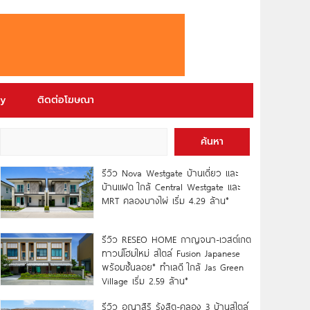
ry
ติดต่อโฆษณา
ค้นหา
รีวิว Nova Westgate บ้านเดี่ยว และ
บ้านแฝด ใกล้ Central Westgate และ
MRT คลองบางไผ่ เริ่ม 4.29 ล้าน*
รีวิว RESEO HOME กาญจนา-เวสต์เกต
ทาวน์โฮมใหม่ สไตล์ Fusion Japanese
พร้อมชั้นลอย* ทำเลดี ใกล้ Jas Green
Village เริ่ม 2.59 ล้าน*
รีวิว อณาสิริ รังสิต-คลอง 3 บ้านสไตล์