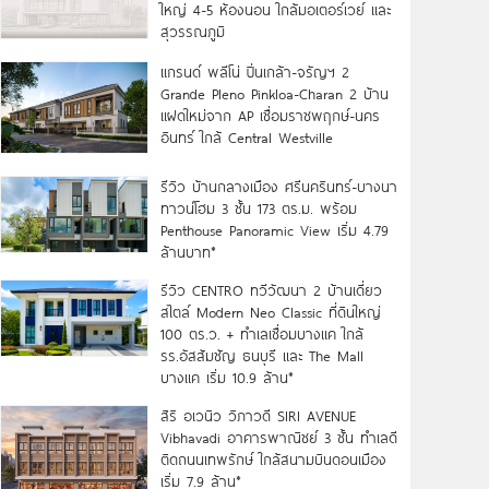
ใหญ่ 4-5 ห้องนอน ใกล้มอเตอร์เวย์ และ
สุวรรณภูมิ
แกรนด์ พลีโน่ ปิ่นเกล้า-จรัญฯ 2
Grande Pleno Pinkloa-Charan 2 บ้าน
แฝดใหม่จาก AP เชื่อมราชพฤกษ์-นคร
อินทร์ ใกล้ Central Westville
รีวิว บ้านกลางเมือง ศรีนครินทร์-บางนา
ทาวน์โฮม 3 ชั้น 173 ตร.ม. พร้อม
Penthouse Panoramic View เริ่ม 4.79
ล้านบาท*
รีวิว CENTRO ทวีวัฒนา 2 บ้านเดี่ยว
สไตล์ Modern Neo Classic ที่ดินใหญ่
100 ตร.ว. + ทำเลเชื่อมบางแค ใกล้
รร.อัสสัมชัญ ธนบุรี และ The Mall
บางแค เริ่ม 10.9 ล้าน*
สิริ อเวนิว วิภาวดี SIRI AVENUE
Vibhavadi อาคารพาณิชย์ 3 ชั้น ทำเลดี
ติดถนนเทพรักษ์ ใกล้สนามบินดอนเมือง
เริ่ม 7.9 ล้าน*