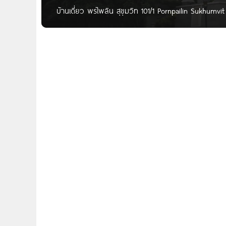
บ้านเดี่ยว พรไพลิน สุขุมวิท 101/1 Pornpailin Sukhumvit 
ปุณณวิถี ที่ตั้งโครงการ : ถ.สุขุมวิท ซอย 101/1 แขวงบา
การเดินทางผมเริ่มจาก สี่แยกอโศก(สุขุมวิท) > ถนนสุขุมวิท 