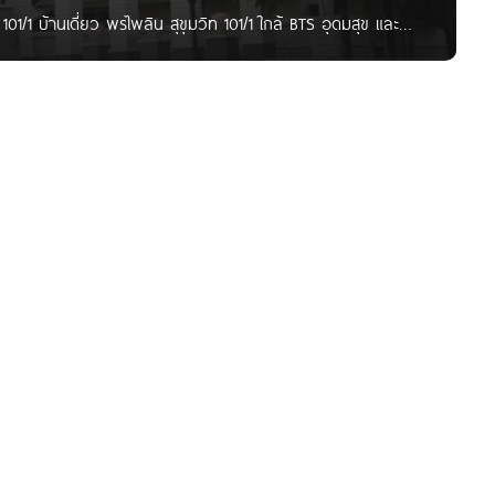
101/1 บ้านเดี่ยว พรไพลิน สุขุมวิท 101/1 ใกล้ BTS อุดมสุข และ
งจาก เขตพระโขนง กทม. การเดินทาง คลิก เพื่อดูแผนที่ขนาดใหญ่
> เลี้ยวซ้ายเข้า ถนนสุขุมวิท 101/1