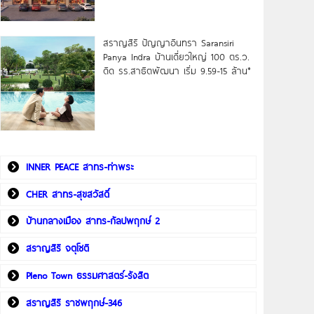
สราญสิริ ปัญญาอินทรา Saransiri
Panya Indra บ้านเดี่ยวใหญ่ 100 ตร.ว.
ดิด รร.สาธิตพัฒนา เริ่ม 9.59-15 ล้าน*
INNER PEACE สาทร-ท่าพระ
CHER สาทร-สุขสวัสดิ์
บ้านกลางเมือง สาทร-กัลปพฤกษ์ 2
สราญสิริ จตุโชติ
Pleno Town ธรรมศาสตร์-รังสิต
สราญสิริ ราชพฤกษ์-346