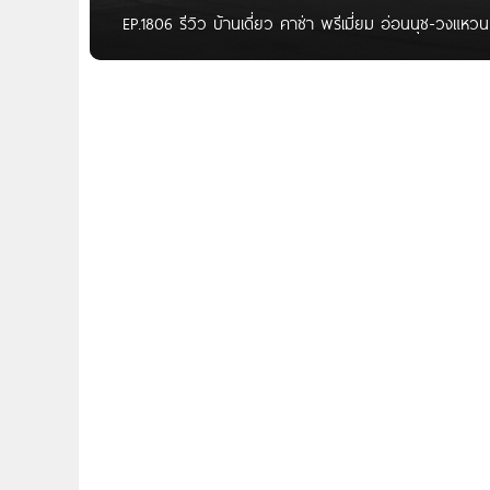
EP.1806 รีวิว บ้านเดี่ยว คาซ่า พรีเมี่ยม อ่อนนุช-ว
Pannida สวัสดีผู้อ่าน HOMENAYOO ทุกคนค่า วันนี้เร
วงแหวน ของ ควอลิตี้เฮ้าส์ ตั้งอยู่บนถนนเลียบอ่อนนุ
สามารถเข้า – ออก ได้หลายเส้นทาง ทั้งจากถนนบางนา 