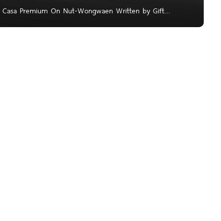
งแหวน Casa Premium On Nut-Wongwaen Written by Gift
าขอพาไป อัปเดตโครงการ Casa Premium อ่อนนุช-
ช-ลาดกระบัง หรือถนนเลียบวงแหวนกาญจนาภิเษก ฝั่งตะวันออก
-ตราด , ถนนลาดกระบัง