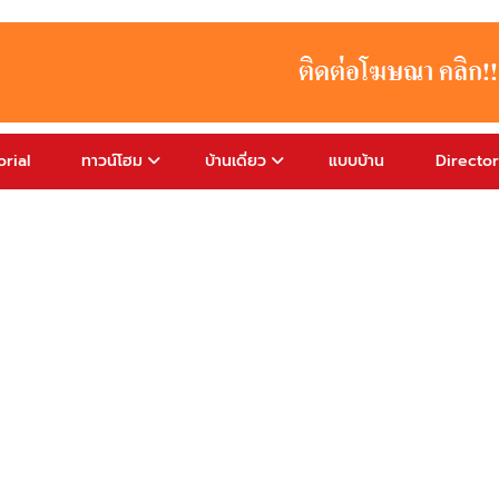
rial
ทาวน์โฮม
บ้านเดี่ยว
แบบบ้าน
Directo