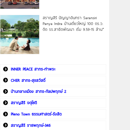
สราญสิริ ปัญญาอินทรา Saransiri
Panya Indra บ้านเดี่ยวใหญ่ 100 ตร.ว.
ดิด รร.สาธิตพัฒนา เริ่ม 9.59-15 ล้าน*
INNER PEACE สาทร-ท่าพระ
CHER สาทร-สุขสวัสดิ์
บ้านกลางเมือง สาทร-กัลปพฤกษ์ 2
สราญสิริ จตุโชติ
Pleno Town ธรรมศาสตร์-รังสิต
สราญสิริ ราชพฤกษ์-346