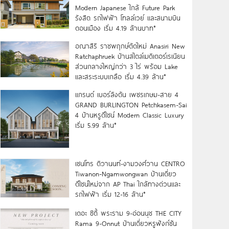
Modern Japanese ใกล้ Future Park
รังสิต รถไฟฟ้า โทลล์เวย์ และสนามบิน
ดอนเมือง เริ่ม 4.19 ล้านบาท*
อณาสิริ ราชพฤกษ์ตัดใหม่ Anasiri New
Ratchaphruek บ้านสไตล์เมดิเตอร์เรเนียน
ส่วนกลางใหญ่กว่า 3 ไร่ พร้อม Lake
และสระระบบเกลือ เริ่ม 4.39 ล้าน*
แกรนด์ เบอร์ลิงตัน เพชรเกษม-สาย 4
GRAND BURLINGTON Petchkasem-Sai
4 บ้านหรูดีไซน์ Modern Classic Luxury
เริ่ม 5.99 ล้าน*
เซนโทร ติวานนท์-งามวงศ์วาน CENTRO
Tiwanon-Ngamwongwan บ้านเดี่ยว
ดีไซน์ใหม่จาก AP Thai ใกล้ทางด่วนและ
รถไฟฟ้า เริ่ม 12-16 ล้าน*
เดอะ ซิตี้ พระราม 9-อ่อนนุช THE CITY
Rama 9-Onnut บ้านเดี่ยวหรูฟังก์ชัน