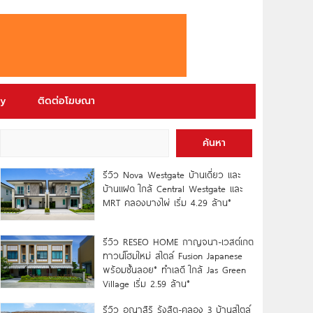
ry
ติดต่อโฆษณา
ค้นหา
รีวิว Nova Westgate บ้านเดี่ยว และ
บ้านแฝด ใกล้ Central Westgate และ
MRT คลองบางไผ่ เริ่ม 4.29 ล้าน*
รีวิว RESEO HOME กาญจนา-เวสต์เกต
ทาวน์โฮมใหม่ สไตล์ Fusion Japanese
พร้อมชั้นลอย* ทำเลดี ใกล้ Jas Green
Village เริ่ม 2.59 ล้าน*
รีวิว อณาสิริ รังสิต-คลอง 3 บ้านสไตล์