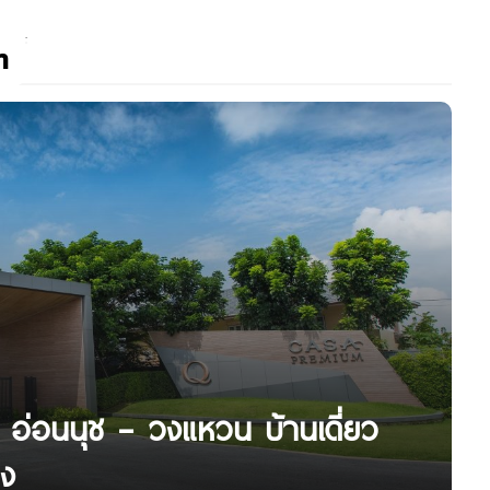
m
 อ่อนนุช – วงแหวน บ้านเดี่ยว
อง