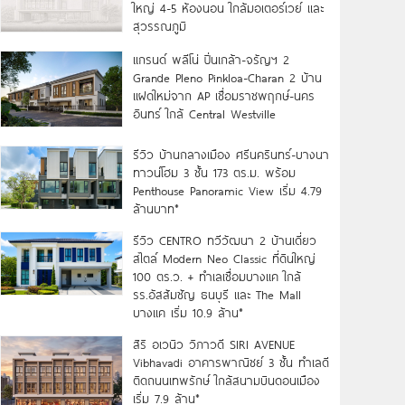
ใหญ่ 4-5 ห้องนอน ใกล้มอเตอร์เวย์ และ
สุวรรณภูมิ
แกรนด์ พลีโน่ ปิ่นเกล้า-จรัญฯ 2
Grande Pleno Pinkloa-Charan 2 บ้าน
แฝดใหม่จาก AP เชื่อมราชพฤกษ์-นคร
อินทร์ ใกล้ Central Westville
รีวิว บ้านกลางเมือง ศรีนครินทร์-บางนา
ทาวน์โฮม 3 ชั้น 173 ตร.ม. พร้อม
Penthouse Panoramic View เริ่ม 4.79
ล้านบาท*
รีวิว CENTRO ทวีวัฒนา 2 บ้านเดี่ยว
สไตล์ Modern Neo Classic ที่ดินใหญ่
100 ตร.ว. + ทำเลเชื่อมบางแค ใกล้
รร.อัสสัมชัญ ธนบุรี และ The Mall
บางแค เริ่ม 10.9 ล้าน*
สิริ อเวนิว วิภาวดี SIRI AVENUE
Vibhavadi อาคารพาณิชย์ 3 ชั้น ทำเลดี
ติดถนนเทพรักษ์ ใกล้สนามบินดอนเมือง
เริ่ม 7.9 ล้าน*