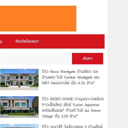
ry
ติดต่อโฆษณา
ค้นหา
รีวิว Nova Westgate บ้านเดี่ยว และ
บ้านแฝด ใกล้ Central Westgate และ
MRT คลองบางไผ่ เริ่ม 4.29 ล้าน*
รีวิว RESEO HOME กาญจนา-เวสต์เกต
ทาวน์โฮมใหม่ สไตล์ Fusion Japanese
พร้อมชั้นลอย* ทำเลดี ใกล้ Jas Green
Village เริ่ม 2.59 ล้าน*
รีวิว อณาสิริ รังสิต-คลอง 3 บ้านสไตล์