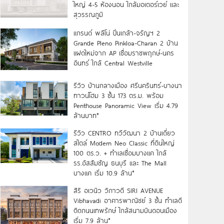
ใหญ่ 4-5 ห้องนอน ใกล้มอเตอร์เวย์ และ
สุวรรณภูมิ
แกรนด์ พลีโน่ ปิ่นเกล้า-จรัญฯ 2
Grande Pleno Pinkloa-Charan 2 บ้าน
แฝดใหม่จาก AP เชื่อมราชพฤกษ์-นคร
อินทร์ ใกล้ Central Westville
รีวิว บ้านกลางเมือง ศรีนครินทร์-บางนา
ทาวน์โฮม 3 ชั้น 173 ตร.ม. พร้อม
Penthouse Panoramic View เริ่ม 4.79
ล้านบาท*
รีวิว CENTRO ทวีวัฒนา 2 บ้านเดี่ยว
สไตล์ Modern Neo Classic ที่ดินใหญ่
100 ตร.ว. + ทำเลเชื่อมบางแค ใกล้
รร.อัสสัมชัญ ธนบุรี และ The Mall
บางแค เริ่ม 10.9 ล้าน*
สิริ อเวนิว วิภาวดี SIRI AVENUE
Vibhavadi อาคารพาณิชย์ 3 ชั้น ทำเลดี
ติดถนนเทพรักษ์ ใกล้สนามบินดอนเมือง
เริ่ม 7.9 ล้าน*