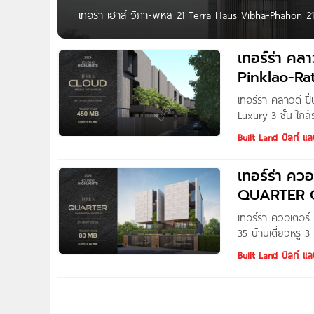
เทอร่า เฮาส์ วิภา-พหล 21 Terra Haus Vibha-Phahon 21 บ
พหลโยธิน 24 เพียง 450 ม.* ราคาเริ่ม 58 ล้านบาท* TER
ท์
เทอร์ร่า ค
Pinklao-Rat
เทอร์ร่า คลาวด์ 
Luxury 3 ชั้น ใกล
CLOUD ปิ่นเกล้า-ร
Built Land บิลท์ แล
(มหาชน) บ้านเดี่ยว
เกล้า บนที่ดินเริ่ม
เทอร์ร่า คว
QUARTER Ch
เทอร์ร่า ควอเตอ
35 บ้านเดี่ยวหรู 
QUARTER แจ้งวัฒนะ
Built Land บิลท์ แล
จำกัด (มหาชน) บ้า