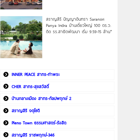
สราญสิริ ปัญญาอินทรา Saransiri
Panya Indra บ้านเดี่ยวใหญ่ 100 ตร.ว.
ดิด รร.สาธิตพัฒนา เริ่ม 9.59-15 ล้าน*
INNER PEACE สาทร-ท่าพระ
CHER สาทร-สุขสวัสดิ์
บ้านกลางเมือง สาทร-กัลปพฤกษ์ 2
สราญสิริ จตุโชติ
Pleno Town ธรรมศาสตร์-รังสิต
สราญสิริ ราชพฤกษ์-346