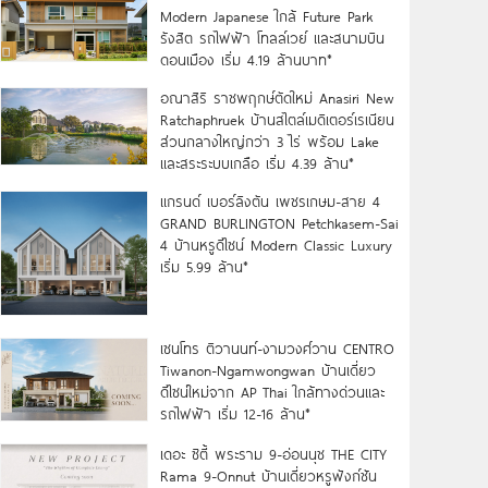
Modern Japanese ใกล้ Future Park
รังสิต รถไฟฟ้า โทลล์เวย์ และสนามบิน
ดอนเมือง เริ่ม 4.19 ล้านบาท*
อณาสิริ ราชพฤกษ์ตัดใหม่ Anasiri New
Ratchaphruek บ้านสไตล์เมดิเตอร์เรเนียน
ส่วนกลางใหญ่กว่า 3 ไร่ พร้อม Lake
และสระระบบเกลือ เริ่ม 4.39 ล้าน*
แกรนด์ เบอร์ลิงตัน เพชรเกษม-สาย 4
GRAND BURLINGTON Petchkasem-Sai
4 บ้านหรูดีไซน์ Modern Classic Luxury
เริ่ม 5.99 ล้าน*
เซนโทร ติวานนท์-งามวงศ์วาน CENTRO
Tiwanon-Ngamwongwan บ้านเดี่ยว
ดีไซน์ใหม่จาก AP Thai ใกล้ทางด่วนและ
รถไฟฟ้า เริ่ม 12-16 ล้าน*
เดอะ ซิตี้ พระราม 9-อ่อนนุช THE CITY
Rama 9-Onnut บ้านเดี่ยวหรูฟังก์ชัน