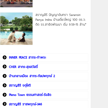
สราญสิริ ปัญญาอินทรา Saransiri
Panya Indra บ้านเดี่ยวใหญ่ 100 ตร.ว.
ดิด รร.สาธิตพัฒนา เริ่ม 9.59-15 ล้าน*
INNER PEACE สาทร-ท่าพระ
CHER สาทร-สุขสวัสดิ์
บ้านกลางเมือง สาทร-กัลปพฤกษ์ 2
สราญสิริ จตุโชติ
Pleno Town ธรรมศาสตร์-รังสิต
สราญสิริ ราชพฤกษ์-346