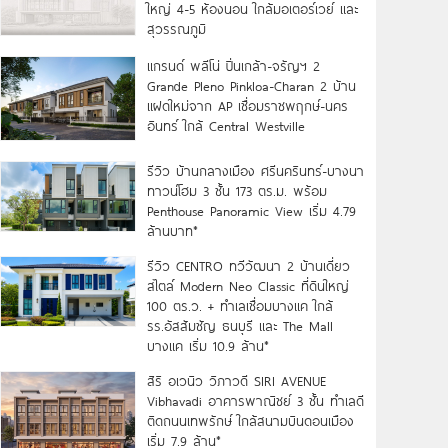
ใหญ่ 4-5 ห้องนอน ใกล้มอเตอร์เวย์ และ
สุวรรณภูมิ
แกรนด์ พลีโน่ ปิ่นเกล้า-จรัญฯ 2
Grande Pleno Pinkloa-Charan 2 บ้าน
แฝดใหม่จาก AP เชื่อมราชพฤกษ์-นคร
อินทร์ ใกล้ Central Westville
รีวิว บ้านกลางเมือง ศรีนครินทร์-บางนา
ทาวน์โฮม 3 ชั้น 173 ตร.ม. พร้อม
Penthouse Panoramic View เริ่ม 4.79
ล้านบาท*
รีวิว CENTRO ทวีวัฒนา 2 บ้านเดี่ยว
สไตล์ Modern Neo Classic ที่ดินใหญ่
100 ตร.ว. + ทำเลเชื่อมบางแค ใกล้
รร.อัสสัมชัญ ธนบุรี และ The Mall
บางแค เริ่ม 10.9 ล้าน*
สิริ อเวนิว วิภาวดี SIRI AVENUE
Vibhavadi อาคารพาณิชย์ 3 ชั้น ทำเลดี
ติดถนนเทพรักษ์ ใกล้สนามบินดอนเมือง
เริ่ม 7.9 ล้าน*