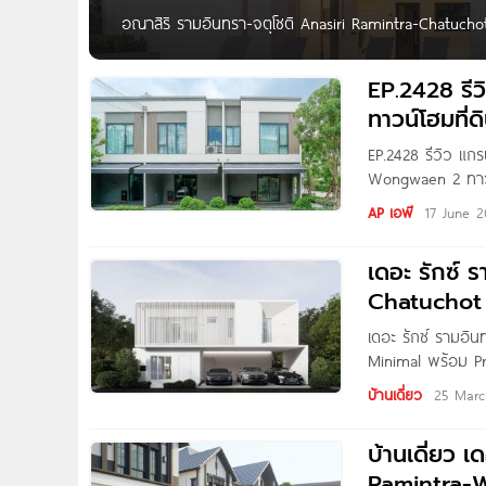
อณาสิริ รามอินทรา-จตุโชติ Anasiri Ramintra-Chatucho
9.5 ล้าน* Anasiri รามอินทรา-จตุโชติ บ้านเดี่ยวโครงการ
วันตก เขตคลองสามวา กทม. ทำเลศักยภาพ ใกล้โรงเรียนนา
EP.2428 รี
9 ได้อย่างสะดวก​
ทาวน์โฮมที่
EP.2428 รีวิว แก
Wongwaen 2 ทาวน์
บาท* Written by 
AP เอพี
17 June 
พาไปชมโครงการ ‘
เดอะ รักซ์ 
Chatuchot 
เดอะ รักซ์ รามอิ
Minimal พร้อม Pri
พบ The RUX รามอิ
บ้านเดี่ยว
25 Marc
อยู่บนซอยไทยรา
บ้านเดี่ยว 
Ramintra-