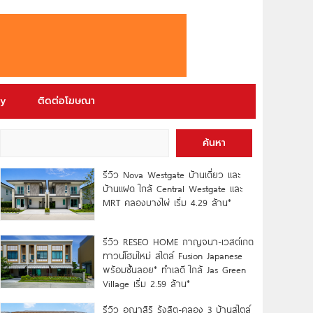
ry
ติดต่อโฆษณา
ค้นหา
รีวิว Nova Westgate บ้านเดี่ยว และ
บ้านแฝด ใกล้ Central Westgate และ
MRT คลองบางไผ่ เริ่ม 4.29 ล้าน*
รีวิว RESEO HOME กาญจนา-เวสต์เกต
ทาวน์โฮมใหม่ สไตล์ Fusion Japanese
พร้อมชั้นลอย* ทำเลดี ใกล้ Jas Green
Village เริ่ม 2.59 ล้าน*
รีวิว อณาสิริ รังสิต-คลอง 3 บ้านสไตล์