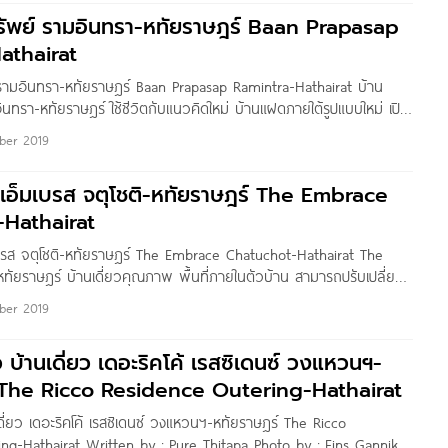
รัพย์ รามอินทรา-หทัยราษฎร์ Baan Prapasap
athairat
รามอินทรา-หทัยราษฎร์ Baan Prapasap Ramintra-Hathairat บ้าน
นทรา-หทัยราษฎร์ ใช้ชีวิตกับแนวคิดใหม่ บ้านแฝดภายใต้รูปแบบใหม่ เปิด
 ชื่นชมธรรมชาติ เต็มอิ่มด้วยบรรยากาศส่วนตัวทุกหลัง ราคาเริ่มต้น
ber 2019
ครงการ บ้านประภาทรัพย์ รามอินทรา-หทัยราษฎร์ Baan Prapasap
at เจ้าของโครงการ บริษัท เดอะเบสท์ พร็อพเพอร์ตี้ จำกัด ลักษณะ
ดิ เอ็มเบรส จตุโชติ-หทัยราษฎร์ The Embrace
ว 2 ชั้น
Hathairat
มเบรส จตุโชติ-หทัยราษฎร์ The Embrace Chatuchot-Hathairat The
ทัยราษฎร์ บ้านเดี่ยวคุณภาพ พื้นที่ภายในตัวบ้าน สามารถปรับเปลี่ยน
ลากหลายรูปแบบ พื้นที่รอบบ้าน สามารถใช้งานได้จริง รองรับการทำ
ber 2019
รอบครัว พื้นที่สวนสีเขียว และพื้นที่ส่วนกลางอื่นๆ ภายในโครงการ
ร่มรื่น รายล้อมไปด้วยธรรมชาติ พร้อมให้ครอบครัวเริ่มต้นวันใหม่
ว บ้านเดี่ยว เดอะริคโค้ เรสซิเดนซ์ วงแหวนฯ-
บสนองความต้องการของทุกคนในครอบครัวได้มากยิ่งขึ้น และทำให้ทุกๆ
 The Ricco Residence Outering-Hathairat
ี้ เป็นพื้นที่สำหรับครอบครัวอย่างแท้จริง ราคาเริ่มต้น 4.59 ล้านบาท*
นเดี่ยว เดอะริคโค้ เรสซิเดนซ์ วงแหวนฯ-หทัยราษฎร์ The Ricco
ng-Hathairat Written by : Pure Thitapa Photo by : Eins Gannika