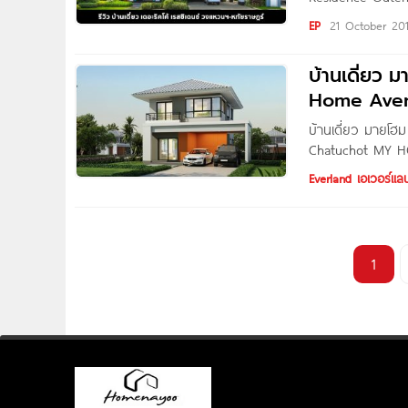
สวัสดีค่ะ คุณผู้อ
EP
21 October 20
ซิเดนซ์ วงแหวนฯ-ห
บ้านเดี่ยว 
Home Aven
บ้านเดี่ยว มายโ
Chatuchot MY HO
CHIC โลกส่วนตัวที
Everland เอเวอร์แลน
ที่โปร่งโล่ง เพื่
61 หลัง เท่านั้น
ความปลอดภัย 24
1