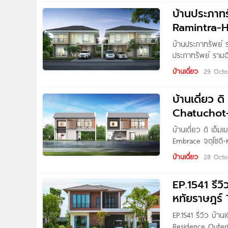
บ้านประภาท
Ramintra-H
บ้านประภาทรัพย์ 
ประภาทรัพย์ รามอิ
รับสวนสวยรอบบ้าน
บ้านเดี่ยว
29 Octo
4 ล้านบาท* ชื่อโ
Ramintra-Hathair
บ้านเดี่ยว 
โครงการ บ้านเดี่ย
Chatuchot-
บ้านเดี่ยว ดิ เอ็
Embrace จตุโชติ-ห
ตามการใช้งานได้ห
บ้านเดี่ยว
28 Octo
กิจกรรมต่างๆ ของค
สร้างบรรยากาศสงบ 
EP.1541 รีวิ
อย่างมีคุณภาพ ตอ
หทัยราษฎร์
พื้นที่ของโครงการน
ชื่อโครงการ
EP.1541 รีวิว บ้า
Residence Outeri