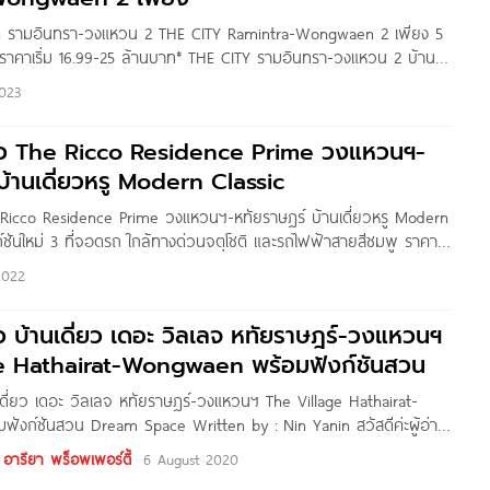
ซิตี้ รามอินทรา-วงแหวน 2 THE CITY Ramintra-Wongwaen 2 เพียง 5
 ราคาเริ่ม 16.99-25 ล้านบาท* THE CITY รามอินทรา-วงแหวน 2 บ้าน
AP โครงการตั้งอยู่บนถนนไทยรามัญ แขวงสามวาตะวันตก เขตคลองสาม
2023
มอินทรา ใกล้เมือง เพียง 5
วิว The Ricco Residence Prime วงแหวนฯ-
บ้านเดี่ยวหรู Modern Classic
e Ricco Residence Prime วงแหวนฯ-หทัยราษฎร์ บ้านเดี่ยวหรู Modern
ก์ชันใหม่ 3 ที่จอดรถ ใกล้ทางด่วนจตุโชติ และรถไฟฟ้าสายสีชมพู ราคา
Written by : THAnATH สวัสดีผู้อ่านชาว Homenayoo ทุกคน วันนี้ผม
2022
he Ricco Residence
ิว บ้านเดี่ยว เดอะ วิลเลจ หทัยราษฎร์-วงแหวนฯ
e Hathairat-Wongwaen พร้อมฟังก์ชันสวน
นเดี่ยว เดอะ วิลเลจ หทัยราษฎร์-วงแหวนฯ The Village Hathairat-
งก์ชันสวน Dream Space Written by : Nin Yanin สวัสดีค่ะผู้อ่าน
ันนี้เราจะพามาชมโครงการ The Village หทัยราษฎร์ – วงแหวนฯ
ารียา พร็อพเพอร์ตี้
6 August 2020
 สไตล์ American Vintage Cottage