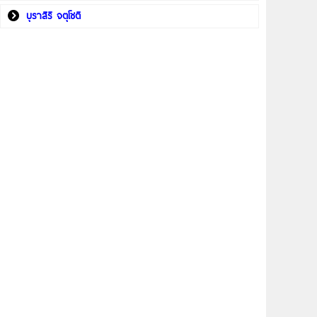
บุราสิริ จตุโชติ