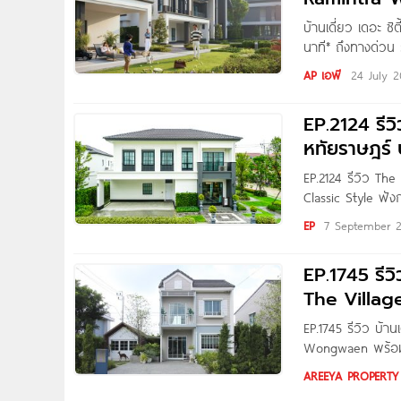
บ้านเดี่ยว เดอะ 
นาที* ถึงทางด่วน
โครงการใหม่จาก 
AP เอพี
24 July 
วา กทม. บนทำเลรา
EP.2124 รี
หทัยราษฎร์ 
EP.2124 รีวิว Th
Classic Style ฟัง
เริ่ม 6-8 ล้าน* 
EP
7 September 
พามาชมโครงการ T
EP.1745 รีว
The Villag
EP.1745 รีวิว บ้า
Wongwaen พร้อมฟั
ชาว Homenayoo ว
AREEYA PROPERTY อ
บ้านเดี่ยว 2 ชั้น