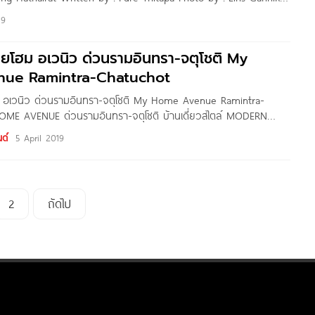
่านทุกท่าน วันนี้ทีมงาน Homenayoo ขอพาไปชมโครงการ เดอะริคโค้ เรส
19
ทัยราษฎร์ บ้านเดี่ยวโครงการใหม่จาก บริษัท
มายโฮม อเวนิว ด่วนรามอินทรา-จตุโชติ My
ue Ramintra-Chatuchot
ฮม อเวนิว ด่วนรามอินทรา-จตุโชติ My Home Avenue Ramintra-
ME AVENUE ด่วนรามอินทรา-จตุโชติ บ้านเดี่ยวสไตล์ MODERN
่เพียบพร้อมไปด้วยฟังก์ชั่นของการใช้ชีวิต ครบครันและเหนือใครกับดีไซน์
ด์
5 April 2019
อเปิดรับธรรมชาติภายนอก ในมุมมองที่ไม่เหมือนใคร กลางสังคมคุณภาพเพียง
 ปลอดภัยสูงด้วยระบบเข้าออกแบบ Key Card กล้อง CCTV ระบบรักษา
2
ถัดไป