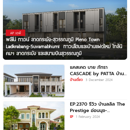
AP เอพี
พลีโน่ ทาวน์ ลาดกระบัง-สุวรรณภูมิ Pleno Town
Ladkrabang-Suvarnabhumi ทาวน์โฮมและบ้านแฝดใหม่ ใกล้นิ
คมฯ ลาดกระบัง และสนามบินสุวรรณภูมิ
แคสเคด บาย ภัทรา
CASCADE by PATTA บ้าน
เดี่ยวระดับ Luxury สไตล์
บ้านเดี่ยว
3 December 2024
Modern
EP.2370 รีวิว บ้านลลิล The
Prestige อ่อนนุช-
สุวรรณภูมิ บ้านเดี่ยวสไตล์
EP
1 February 2024
French Colonial รองรับถึง