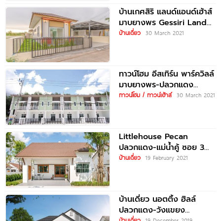
บ้านเกศสิริ แลนด์แอนด์เฮ้าส์
มาบยางพร Gessiri Land
and Houses
บ้านเดี่ยว
30 March 2021
Mabyangporn
ทาวน์โฮม อีสเทิร์น พาร์ควิลล์
มาบยางพร-ปลวกแดง
Eastern Parksville
ทาวน์โฮม / ทาวน์เฮ้าส์
30 March 2021
Mabyangporn-
Pluakdaeng
Littlehouse Pecan
ปลวกแดง-แม่น้ำคู้ ซอย 3
บ้านเดียว และ บ้านแฝด
บ้านเดี่ยว
19 February 2021
สไตล์ญี่ปุ่น
บ้านเดี่ยว นอตติ้ง ฮิลล์
ปลวกแดง-วังแขยง
Notting Hill Pluak
บ้านเดี่ยว
19 December 2019