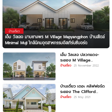
บ้านเดี่ยว
เอ็ม วิลเลจ มาบยางพร M Village Mapyangphon บ้านสไตล์
Minimal Muji ใกล้นิคมอุตสาหกรรมอีสเทิร์นซีบอร์ด
เอ็ม วิลเลจ ปลวกแดง-
ระยอง M Village
Pluakdang-Rayong ราคา
บ้านเดี่ยว
25 November 2022
เริ่มต้น 2.89 ล้านบาท*
บ้านเดี่ยว เดอะ คลิฟฟอร์ด
ระยอง The Clifford
Rayong
บ้านเดี่ยว
25 May 2021