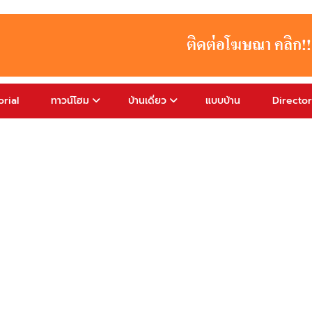
rial
ทาวน์โฮม
บ้านเดี่ยว
แบบบ้าน
Directo