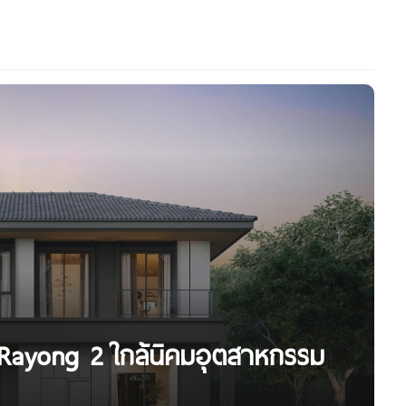
Rayong 2 ใกล้นิคมอุตสาหกรรม