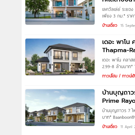
เลควัลเล่ย์ ระยอ
เพียง 3 กม.* ราคา
บริษัท เบญญาภา พร
บ้านเดี่ยว
15 Sept
แห่งการใช้ชีวิต 
เดอะ พาโน 
Thapma-Ray
เดอะ พาโน คลาสเซ
2.99-8 ล้านบาท* 
GROUP โครงการตั้
ทาวน์โฮม / ทาวน์เฮ้
เมือง เดินทางสะด
ตัวเมืองระยอง สะ
บ้านบุญถาว
Prime Rayo
บ้านบุญถาวร 7 ไ
บาท* Baanboontha
จำกัด โครงการตั้
บ้านเดี่ยว
11 April
เพียง 700 ม.* สา