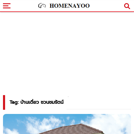
Tag: บ้านเดี่ยว ชวนชมรัตน์