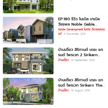
MRT คลองบางไผ่ และ
Central
EP.180 รีวิว โนเบิล เกเบิล
วัชรพล Noble Gable
Watcharapol
Noble Development โนเบิล ดีเวลลอปเม
นท์
9 December 2021
บ้านเดี่ยว สิริกานต์ เดอะ แก
รนด์ ไพรเวท 2 Sirikarn
The Grand Private
บ้านเดี่ยว
14 September 2018
บ้านเดี่ยว สิริกานต์ เดอะ แก
รนด์ ไพรเวท Sirikarn The
Grand Private
บ้านเดี่ยว
19 August 2016