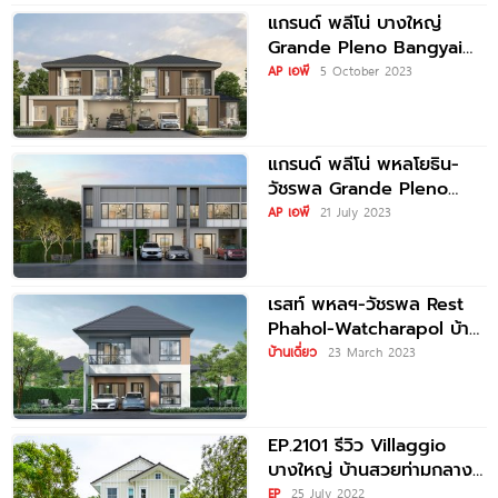
แกรนด์ พลีโน่ บางใหญ่
Grande Pleno Bangyai
ใกล้ MRT สถานีคลองบางไผ่
AP เอพี
5 October 2023
และ
แกรนด์ พลีโน่ พหลโยธิน-
วัชรพล Grande Pleno
Phaholyothin-
AP เอพี
21 July 2023
Watcharapol ใกล้ BTS
สถานีสะพานใหม่ เพียง
เรสท์ พหลฯ-วัชรพล Rest
Phahol-Watcharapol บ้าน
New Generation ใกล้
บ้านเดี่ยว
23 March 2023
ทางด่วน และ BTS
EP.2101 รีวิว Villaggio
บางใหญ่ บ้านสวยท่ามกลาง
บรรยากาศริมทะเลสาบ ใกล้
EP
25 July 2022