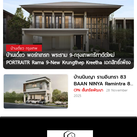
บ้านเดี่ยว กรุงเทพ
บ้านเดี่ยว พอร์ทเทรท พระราม 9-กรุงเทพกรีฑาตัดใหม่
PORTRAITR Rama 9-New Krungthep Kreetha เอกสิทธิ์เพียง
บ้านนินญา รามอินทรา 83
BAAN NINYA Ramintra 83
ใกล้รถไฟฟ้าสายสีชมพู สถานี
CPN เซ็นทรัลพัฒนา
28 November
2025
รามอินทรา กม.9