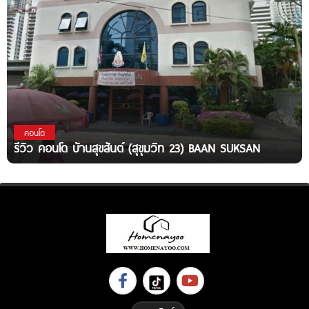
คอนโด
รีวิว คอนโด บ้านสุขสันต์ (สุขุมวิท 23) BAAN SUKSAN