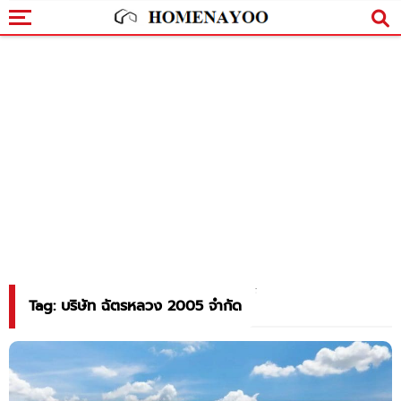
Tag: บริษัท ฉัตรหลวง 2005 จำกัด