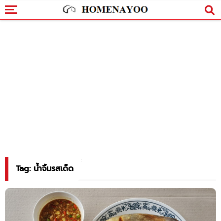
Tag: น้ำจิ้มรสเด็ด