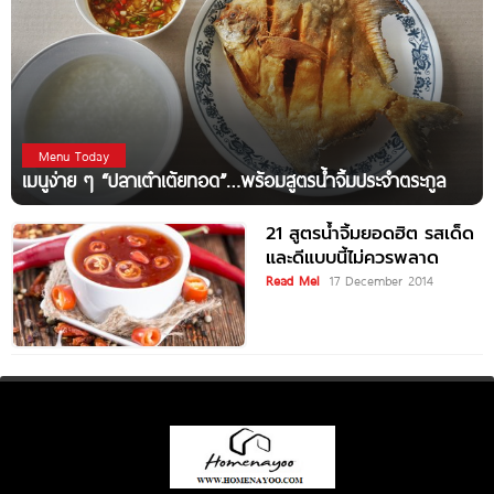
Menu Today
เมนูง่าย ๆ “ปลาเต๋าเต้ยทอด”…พร้อมสูตรน้ำจิ้มประจำตระกูล
21 สูตรน้ำจิ้มยอดฮิต รสเด็ด
และดีแบบนี้ไม่ควรพลาด
Read Me!
17 December 2014