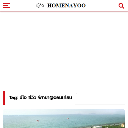
Tag: นีโอ ซีวิว พัทยา@จอมเทียน