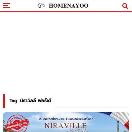
Tag: นิราวิลล์ ฟอร์เต้