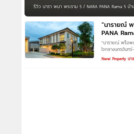
รีวิว นารา พนา พระราม 5 / NARA PANA Rama 5 บ้านแ
ครอบครัว ทำเลใจกลางนครอินทร์-พระราม 5 ใกล้ทางด่วน
เริ่ม 6.49 ล้าน* Written by : Pure Thitapa สวัสดีค่ะ
“นารายณ์ พ
PANA Rama 
พระราม 5
“นารายณ์ พร็อพเ
ใจกลางนครอินทร์-
อสังหาริมทรัพย์ ท
Narai Property นา
คอนโดมิเนียม นำโด
ล่าสุด “NARA PA