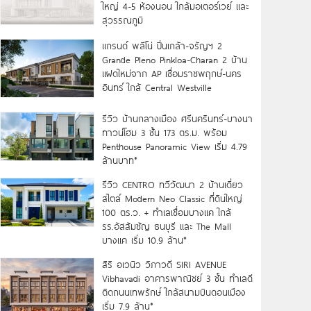
ใหญ่ 4-5 ห้องนอน ใกล้มอเตอร์เวย์ และ
สุวรรณภูมิ
แกรนด์ พลีโน่ ปิ่นเกล้า-จรัญฯ 2
Grande Pleno Pinkloa-Charan 2 บ้าน
แฝดใหม่จาก AP เชื่อมราชพฤกษ์-นคร
อินทร์ ใกล้ Central Westville
รีวิว บ้านกลางเมือง ศรีนครินทร์-บางนา
ทาวน์โฮม 3 ชั้น 173 ตร.ม. พร้อม
Penthouse Panoramic View เริ่ม 4.79
ล้านบาท*
รีวิว CENTRO ทวีวัฒนา 2 บ้านเดี่ยว
สไตล์ Modern Neo Classic ที่ดินใหญ่
100 ตร.ว. + ทำเลเชื่อมบางแค ใกล้
รร.อัสสัมชัญ ธนบุรี และ The Mall
บางแค เริ่ม 10.9 ล้าน*
สิริ อเวนิว วิภาวดี SIRI AVENUE
Vibhavadi อาคารพาณิชย์ 3 ชั้น ทำเลดี
ติดถนนเทพรักษ์ ใกล้สนามบินดอนเมือง
เริ่ม 7.9 ล้าน*