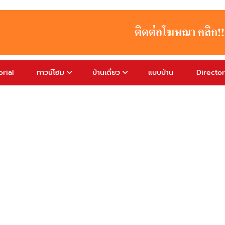
rial
ทาวน์โฮม
บ้านเดี่ยว
แบบบ้าน
Directo