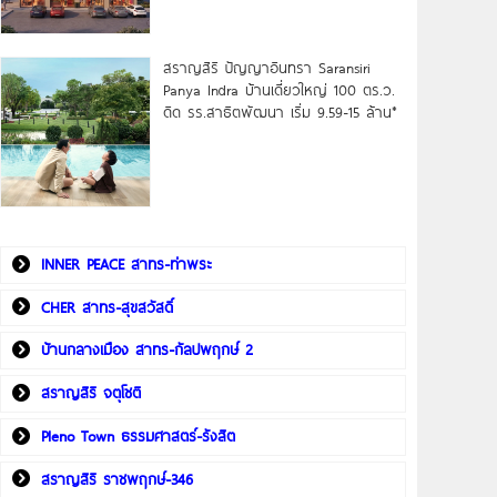
สราญสิริ ปัญญาอินทรา Saransiri
Panya Indra บ้านเดี่ยวใหญ่ 100 ตร.ว.
ดิด รร.สาธิตพัฒนา เริ่ม 9.59-15 ล้าน*
INNER PEACE สาทร-ท่าพระ
CHER สาทร-สุขสวัสดิ์
บ้านกลางเมือง สาทร-กัลปพฤกษ์ 2
สราญสิริ จตุโชติ
Pleno Town ธรรมศาสตร์-รังสิต
สราญสิริ ราชพฤกษ์-346