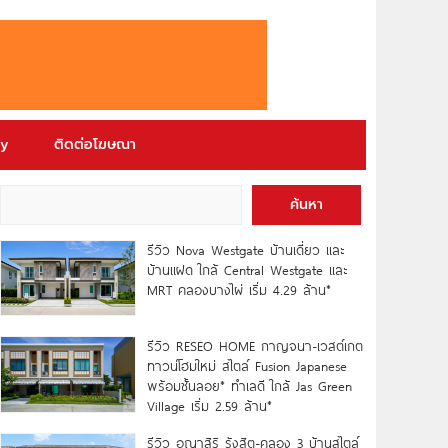
ry
ติดต่อโฆษณา
ค้นหา
รีวิว Nova Westgate บ้านเดี่ยว และ
บ้านแฝด ใกล้ Central Westgate และ
MRT คลองบางไผ่ เริ่ม 4.29 ล้าน*
รีวิว RESEO HOME กาญจนา-เวสต์เกต
ทาวน์โฮมใหม่ สไตล์ Fusion Japanese
พร้อมชั้นลอย* ทำเลดี ใกล้ Jas Green
Village เริ่ม 2.59 ล้าน*
รีวิว อณาสิริ รังสิต-คลอง 3 บ้านสไตล์