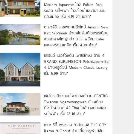
Modern Japanese ใกล้ Future Park
รังสิต รถไฟฟ้า โทลล์เวย์ และสนามบิน
ดอนเมือง เริ่ม 4.19 ล้านบาท*
อณาสิริ ราชพฤกษ์ตัดใหม่ Anasiri New
Ratchaphruek บ้านสไตล์เมดิเตอร์เรเนียน
ส่วนกลางใหญ่กว่า 3 ไร่ พร้อม Lake
และสระระบบเกลือ เริ่ม 4.39 ล้าน*
แกรนด์ เบอร์ลิงตัน เพชรเกษม-สาย 4
GRAND BURLINGTON Petchkasem-Sai
4 บ้านหรูดีไซน์ Modern Classic Luxury
เริ่ม 5.99 ล้าน*
เซนโทร ติวานนท์-งามวงศ์วาน CENTRO
Tiwanon-Ngamwongwan บ้านเดี่ยว
ดีไซน์ใหม่จาก AP Thai ใกล้ทางด่วนและ
รถไฟฟ้า เริ่ม 12-16 ล้าน*
เดอะ ซิตี้ พระราม 9-อ่อนนุช THE CITY
Rama 9-Onnut บ้านเดี่ยวหรูฟังก์ชัน