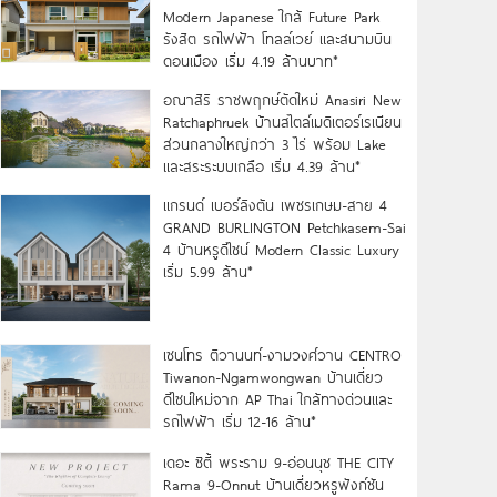
Modern Japanese ใกล้ Future Park
รังสิต รถไฟฟ้า โทลล์เวย์ และสนามบิน
ดอนเมือง เริ่ม 4.19 ล้านบาท*
อณาสิริ ราชพฤกษ์ตัดใหม่ Anasiri New
Ratchaphruek บ้านสไตล์เมดิเตอร์เรเนียน
ส่วนกลางใหญ่กว่า 3 ไร่ พร้อม Lake
และสระระบบเกลือ เริ่ม 4.39 ล้าน*
แกรนด์ เบอร์ลิงตัน เพชรเกษม-สาย 4
GRAND BURLINGTON Petchkasem-Sai
4 บ้านหรูดีไซน์ Modern Classic Luxury
เริ่ม 5.99 ล้าน*
เซนโทร ติวานนท์-งามวงศ์วาน CENTRO
Tiwanon-Ngamwongwan บ้านเดี่ยว
ดีไซน์ใหม่จาก AP Thai ใกล้ทางด่วนและ
รถไฟฟ้า เริ่ม 12-16 ล้าน*
เดอะ ซิตี้ พระราม 9-อ่อนนุช THE CITY
Rama 9-Onnut บ้านเดี่ยวหรูฟังก์ชัน