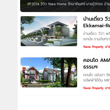
EP.2074 รีวิว Nara Home รัตนาธิเบศร์-บางบัวทอง บ้
เริ่ม 6.99 ล้านบาท* Written by : THAnATH สวัสดีผู
Home รัตนาธิเบศร์-บางบัวทอง จาก Narai Property ตั้ง
บ้านเดี่ยว ว
ใกล้ถนนรัตนาธิเบศร์ ถนนชัยพฤกษ์
Ekkamai-R
บ้านเดี่ยว วีว่า
เอกมัย-รามอินทรา 
ชั้น บนพื้นที่ใจก
Narai Property นา
ออกแบบให้มีเอกลั
เทคโนโลยีสมัยใหม
คอนโด AMANTA รัชดา ใกล้รถไฟฟ้าใต้
มอบความเป็นส่วนตั
ธรรมฯ
คอนโด อมันตา รั
รถไฟฟ้าใต้ดิน MR
จำกัด ที่ตั้งโครง
Narai Property นา
ใกล้สถานีรถไฟฟ้า