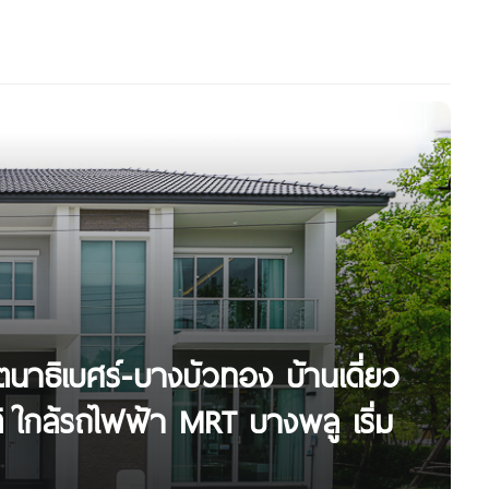
นาธิเบศร์-บางบัวทอง บ้านเดี่ยว
ใกล้รถไฟฟ้า MRT บางพลู เริ่ม