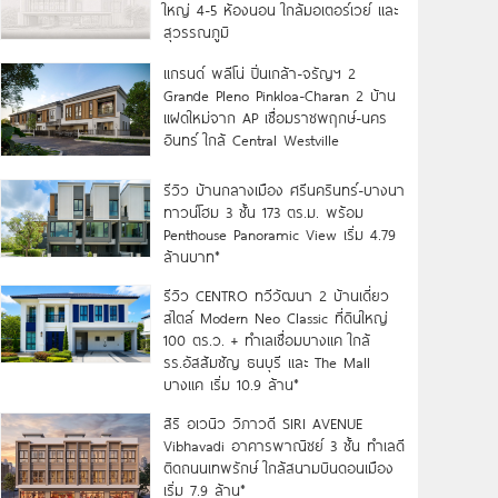
ใหญ่ 4-5 ห้องนอน ใกล้มอเตอร์เวย์ และ
สุวรรณภูมิ
แกรนด์ พลีโน่ ปิ่นเกล้า-จรัญฯ 2
Grande Pleno Pinkloa-Charan 2 บ้าน
แฝดใหม่จาก AP เชื่อมราชพฤกษ์-นคร
อินทร์ ใกล้ Central Westville
รีวิว บ้านกลางเมือง ศรีนครินทร์-บางนา
ทาวน์โฮม 3 ชั้น 173 ตร.ม. พร้อม
Penthouse Panoramic View เริ่ม 4.79
ล้านบาท*
รีวิว CENTRO ทวีวัฒนา 2 บ้านเดี่ยว
สไตล์ Modern Neo Classic ที่ดินใหญ่
100 ตร.ว. + ทำเลเชื่อมบางแค ใกล้
รร.อัสสัมชัญ ธนบุรี และ The Mall
บางแค เริ่ม 10.9 ล้าน*
สิริ อเวนิว วิภาวดี SIRI AVENUE
Vibhavadi อาคารพาณิชย์ 3 ชั้น ทำเลดี
ติดถนนเทพรักษ์ ใกล้สนามบินดอนเมือง
เริ่ม 7.9 ล้าน*