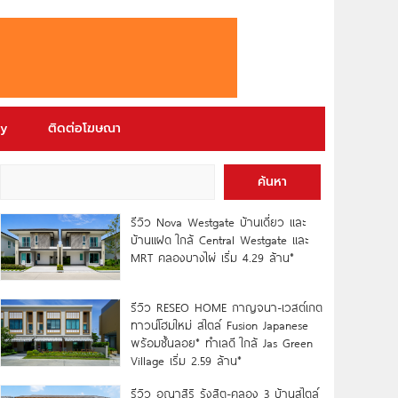
ry
ติดต่อโฆษณา
ค้นหา
รีวิว Nova Westgate บ้านเดี่ยว และ
บ้านแฝด ใกล้ Central Westgate และ
MRT คลองบางไผ่ เริ่ม 4.29 ล้าน*
รีวิว RESEO HOME กาญจนา-เวสต์เกต
ทาวน์โฮมใหม่ สไตล์ Fusion Japanese
พร้อมชั้นลอย* ทำเลดี ใกล้ Jas Green
Village เริ่ม 2.59 ล้าน*
รีวิว อณาสิริ รังสิต-คลอง 3 บ้านสไตล์