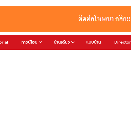
rial
ทาวน์โฮม
บ้านเดี่ยว
แบบบ้าน
Directo