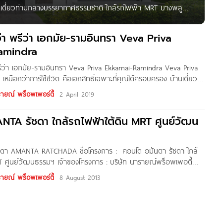
านเดี่ยวท่ามกลางบรรยากาศธรรมชาติ ใกล้รถไฟฟ้า MRT บางพลู
้อ่านชาว Homenayoo ทุกคน วันนี้ผมพามาชมโครงการ Nara
อยู่ติดถนนบางกรวย-ไทรน้อย เชื่อมต่อเข้าออกได้หลายเส้นทาง
ีว่า พรีว่า เอกมัย-รามอินทรา Veva Priva
amindra
 พรีว่า เอกมัย-รามอินทรา Veva Priva Ekkamai-Ramindra Veva Priva
เหนือกว่าการใช้ชีวิต คือเอกสิทธิ์เฉพาะที่คุณได้ครอบครอง บ้านเดี่ยว 3
ลางเมือง สัมผัสชีวิตใกล้ธรรมชาติ สไตล์ New Modern Luxury ที่
รายณ์ พร็อพเพอร์ตี้
2 April 2019
กษณ์เฉพาะ สะท้อนความหรูหราด้วยวัสดุมาตรฐานระดับพรีเมี่ยม และ
่ เพียบพร้อมด้วยความเหนือระดับในทุกๆ ด้านและทุกรายละเอียด พร้อม
ดิน MRT ศูนย์วัฒน
วบนทำเลที่ดีที่สุด เพียง 7 หลัง
ชดา AMANTA RATCHADA ชื่อโครงการ : คอนโด อมันตา รัชดา ใกล้
T ศูนย์วัฒนธรรมฯ เจ้าของโครงการ : บริษัท นารายณ์พร็อพเพอตี้
การ : รัชดาภิเษก ซ.5 ถนนรัชดาภิเษก แขวงดินแดง เขตดินแดง กรุงเทพฯ
รายณ์ พร็อพเพอร์ตี้
8 August 2013
ใต้ดิน MRT ศูนย์วัฒนธรรมฯ เพียง