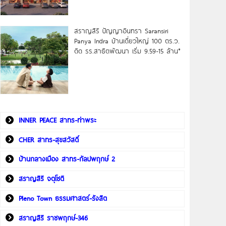
สราญสิริ ปัญญาอินทรา Saransiri
Panya Indra บ้านเดี่ยวใหญ่ 100 ตร.ว.
ดิด รร.สาธิตพัฒนา เริ่ม 9.59-15 ล้าน*
INNER PEACE สาทร-ท่าพระ
CHER สาทร-สุขสวัสดิ์
บ้านกลางเมือง สาทร-กัลปพฤกษ์ 2
สราญสิริ จตุโชติ
Pleno Town ธรรมศาสตร์-รังสิต
สราญสิริ ราชพฤกษ์-346