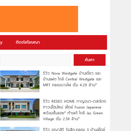
ry
ติดต่อโฆษณา
ค้นหา
รีวิว Nova Westgate บ้านเดี่ยว และ
บ้านแฝด ใกล้ Central Westgate และ
MRT คลองบางไผ่ เริ่ม 4.29 ล้าน*
รีวิว RESEO HOME กาญจนา-เวสต์เกต
ทาวน์โฮมใหม่ สไตล์ Fusion Japanese
พร้อมชั้นลอย* ทำเลดี ใกล้ Jas Green
Village เริ่ม 2.59 ล้าน*
รีวิว อณาสิริ รังสิต-คลอง 3 บ้านสไตล์