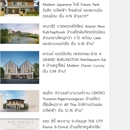
Modern Japanese ใกล้ Future Park
รังสิต รถไฟฟ้า โทลล์เวย์ และสนามบิน
ดอนเมือง เริ่ม 4.19 ล้านบาท*
อณาสิริ ราชพฤกษ์ตัดใหม่ Anasiri New
Ratchaphruek บ้านสไตล์เมดิเตอร์เรเนียน
ส่วนกลางใหญ่กว่า 3 ไร่ พร้อม Lake
และสระระบบเกลือ เริ่ม 4.39 ล้าน*
แกรนด์ เบอร์ลิงตัน เพชรเกษม-สาย 4
GRAND BURLINGTON Petchkasem-Sai
4 บ้านหรูดีไซน์ Modern Classic Luxury
เริ่ม 5.99 ล้าน*
เซนโทร ติวานนท์-งามวงศ์วาน CENTRO
Tiwanon-Ngamwongwan บ้านเดี่ยว
ดีไซน์ใหม่จาก AP Thai ใกล้ทางด่วนและ
รถไฟฟ้า เริ่ม 12-16 ล้าน*
เดอะ ซิตี้ พระราม 9-อ่อนนุช THE CITY
Rama 9-Onnut บ้านเดี่ยวหรูฟังก์ชัน