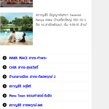
สราญสิริ ปัญญาอินทรา Saransiri
Panya Indra บ้านเดี่ยวใหญ่ 100 ตร.ว.
ดิด รร.สาธิตพัฒนา เริ่ม 9.59-15 ล้าน*
INNER PEACE สาทร-ท่าพระ
CHER สาทร-สุขสวัสดิ์
บ้านกลางเมือง สาทร-กัลปพฤกษ์ 2
สราญสิริ จตุโชติ
Pleno Town ธรรมศาสตร์-รังสิต
สราญสิริ ราชพฤกษ์-346