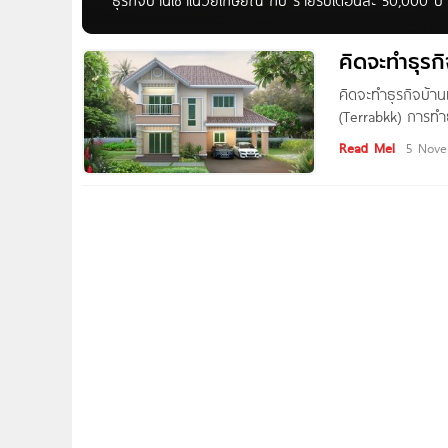
ธุรกิจบ้านเช่าในวัยเกษียณ กับ รายรับเดือนละ 50,000 บา
Pantip.com ที่ออกมาแชร์ประสบการณ์การทำบ้านเช่า ที่เป็นธุ
ในการวางแผนเกษียณที่ยั่งยืนกันอยู่ ต้องห้ามพลาดเลยค
คิดจะทำธุรกิจ
ตั้งแต่จำความได้ก็เริ่มรู้จักคำๆนี้แล้ว “บ้านเช่า” … อ้าง
คิดจะทำธุรกิจบ้านเ
34 ปี !!! https://pantip.com/topic/40559370 นอกจากทำ
(Terrabkk) การทำธุ
และไม่มีปัญหาในเรื
อยู่ในธุรกิจนี้เช่นเดียวกัน
Read Me!
5 Nove
ถามประวัติต่าง ๆ แ
พิจารณาและตัดสินใ
ต้นและข้อมูลอื่น 
สำหรับการพูดคุยเจ