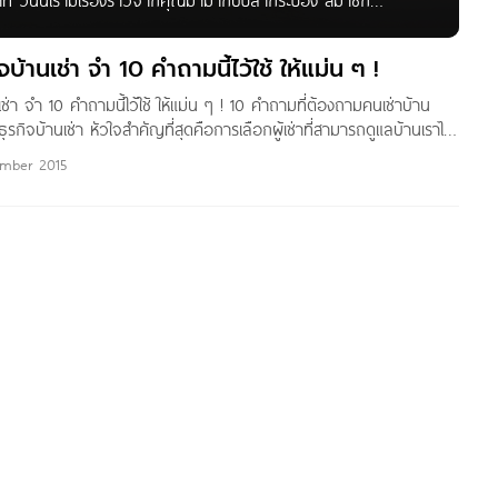
ท วันนี้เรามีเรื่องราวจากคุณมาม่ากับปลากระป๋อง สมาชิก
รกิจที่เจ้าของกระทู้คุ้นเคยมาตั้งแต่เด็ก ๆ ใครที่กำลังหาแนวทาง
่ะ ตลอดชีวิตของผม ผมคลุกคลีอยู่กับธุรกิจบ้านเช่ามาโดยตลอด
บ้านเช่า จำ 10 คำถามนี้ไว้ใช้ ให้แม่น ๆ !
อิงจาก บทก่อน “สี่แสน” เป็น “ห้าล้านห้า” กับการตัดสินใจสองครั้งใน
ช่า จำ 10 คำถามนี้ไว้ใช้ ให้แม่น ๆ ! 10 คำถามที่ต้องถามคนเช่าบ้าน
ที่วนเวียนอยู่ในธุรกิจนี้แล้ว คนรอบๆตัว ญาติสนิทมิตรสหายก็
รกิจบ้านเช่า หัวใจสำคัญที่สุดคือการเลือกผู้เช่าที่สามารถดูแลบ้านเราได้
่องการจ่ายเงินค่าเช่า ดังนั้นการเลือกคนที่จะมาเช่าบ้านนั้น นอกจากจะซัก
mber 2015
ล้วก็ควรซักถามในเรื่องอื่น ๆ ด้วย เพื่อเป็นข้อมูลเบื้องต้นในการ
จว่าจะให้เช่าดีหรือไม่ โดยคำถามส่วนใหญ่อาจจะเป็นประวัติส่วนตัวเบื้อง
ๆ ที่เกี่ยวข้อง ซึ่ง TerraBKK Research รวบรวมคำถามที่สำคัญ ๆ
รจามาไว้ 10 คำถามดังนี้