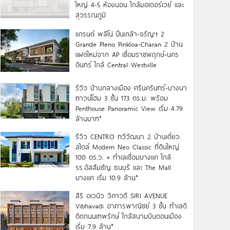
ใหญ่ 4-5 ห้องนอน ใกล้มอเตอร์เวย์ และ
สุวรรณภูมิ
แกรนด์ พลีโน่ ปิ่นเกล้า-จรัญฯ 2
Grande Pleno Pinkloa-Charan 2 บ้าน
แฝดใหม่จาก AP เชื่อมราชพฤกษ์-นคร
อินทร์ ใกล้ Central Westville
รีวิว บ้านกลางเมือง ศรีนครินทร์-บางนา
ทาวน์โฮม 3 ชั้น 173 ตร.ม. พร้อม
Penthouse Panoramic View เริ่ม 4.79
ล้านบาท*
รีวิว CENTRO ทวีวัฒนา 2 บ้านเดี่ยว
สไตล์ Modern Neo Classic ที่ดินใหญ่
100 ตร.ว. + ทำเลเชื่อมบางแค ใกล้
รร.อัสสัมชัญ ธนบุรี และ The Mall
บางแค เริ่ม 10.9 ล้าน*
สิริ อเวนิว วิภาวดี SIRI AVENUE
Vibhavadi อาคารพาณิชย์ 3 ชั้น ทำเลดี
ติดถนนเทพรักษ์ ใกล้สนามบินดอนเมือง
เริ่ม 7.9 ล้าน*