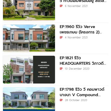
5 ทาวน์โฮมพร้อมอยู่ สไตล์
Modern Loft ใกล้ทางด่วน
EP
6 November 2021
ศรีรัชฯ
EP.1960 รีวิว Verve
เพชรเกษม (โครงการ 2)
ทาวน์โฮมพร้อมอยู่ New
EP
4 November 2021
York Loft
EP.1821 รีวิว
HEADQUARTERS วิภาวดี
โฮมออฟฟิศสไตล์ Modern
EP
10 December 2020
Luxury เริ่ม 17.99 ล้าน*
EP.1798 รีวิว วี คอมพาวด์
บางนา V Compound
Bangna ราคาเริ่ม 2.39
EP
28 October 2020