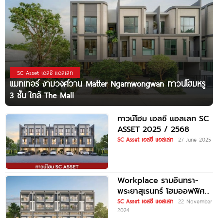
SC Asset เอสซี แอสเสท
แมทเทอร์ งามวงศ์วาน Matter Ngamwongwan ทาวน์โฮมหรู
3 ชั้น ใกล้ The Mall
ทาวน์โฮม เอสซี แอสเสท SC
ASSET 2025 / 2568
SC Asset เอสซี แอสเสท
27 June 2025
Workplace รามอินทรา-
พระยาสุเรนทร์ โฮมออฟฟิศ
หรู ใกล้รถไฟฟ้าสายสีชมพู
SC Asset เอสซี แอสเสท
22 November
2024
สถานีบางชัน และ Fashion