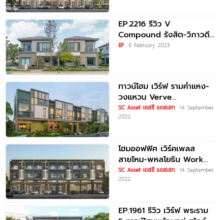
Island เริ่ม 7.59
EP.2216 รีวิว V
Compound รังสิต-วิภาวดี
ทาวน์โฮมและบ้านแฝด
EP
6 February 2023
บรรยากาศบ้านเดี่ยว พร้อม
ส่วนกลางขนาดใหญ่
Inspired From
ทาวน์โฮม เวิร์ฟ รามคำแหง-
วงแหวน Verve
Ramkhamhaeng-
SC Asset เอสซี แอสเสท
14 September
2022
WongWaen เริ่ม 3.89
ล้าน*
โฮมออฟฟิศ เวิร์คเพลส
สายไหม-พหลโยธิน Work
Place Saimai-
SC Asset เอสซี แอสเสท
14 September
2022
Phaholyothin เริ่ม 7.49
ล้าน*
EP.1961 รีวิว เวิร์ฟ พระราม