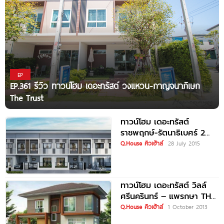
EP
EP.361 รีวิว ทาวน์โฮม เดอะทรัสต์ วงแหวน-กาญจนาภิเษก
The Trust
ทาวน์โฮม เดอะทรัสต์
ราชพฤกษ์-รัตนาธิเบศร์ 2
The Trust Ratchaphruek-
Q.House คิวเฮ้าส์
28 July 2015
Rattanathibet 2
ทาวน์โฮม เดอะทรัสต์ วิลล์
ศรีนครินทร์ – แพรกษา THE
TRUST VILLE
Q.House คิวเฮ้าส์
1 October 2013