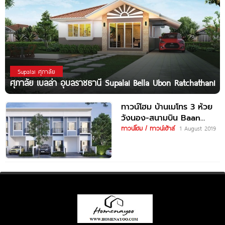
Supalai ศุภาลัย
ศุภาลัย เบลล่า อุบลราชธานี Supalai Bella Ubon Ratchathani
ทาวน์โฮม บ้านเมโทร 3 ห้วย
วังนอง-สนามบิน Baan
Metro 3 Huai Wang
ทาวน์โฮม / ทาวน์เฮ้าส์
1 August 2019
Nong-Airport