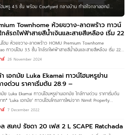
โฮมหรู 4.5 ชั้น พร้อม Courtyard กลางบ้าน ทำเลใจกลางเอกมัย
ารใหม่จาก บริษัท นิมิต พรอพเพอร์ตี้ จำกัด ที่ตั้งโครงการอยู่
กะปิ เขตห้วยขวาง กทม.
ium Townhome ห้วยขวาง-ลาดพร้าว ทาวน์
 ใกล้รถไฟฟ้าสายสีน้ำเงินและสายสีเหลือง เริ่ม 22
ทาวน์โฮม ห้วยขวาง-ลาดพร้าว HOMU Premium Townhome
 ทาวน์โฮม 3.5 ชั้น ใกล้รถไฟฟ้าสายสีน้ำเงินและสายสีเหลือง เริ่ม 22
ium Townhome ห้วยขวาง-ลาดพร้าว ทาวน์โฮม จาก บริษัท มี
าส์
26 November 2024
ตี้ จำกัด ที่ตั้งโครงการอยู่ซอยประชาราษฎร์บำเพ็ญ 26 แยก 8 แขวง
ก้า เอกมัย Luka Ekamai ทาวน์โฮมหรูย่าน
ทางด่วน ราคาเริ่มต้น 28.9 –
กมัย Luka Ekamai ทาวน์โฮมหรูย่านเอกมัย ใกล้ทางด่วน ราคาเริ่มต้น
บาท* ‘Luka เอกมัย’ ทาวน์โฮมโครงการใหม่จาก Nimit Property
อยกำเนิดทรัพย์ 2 แขวงบางกะปิ เขตห้วยขวาง กทม. บนทำเลใจกลางเมือง
าส์
7 December 2022
ม 9 เดินทางสะดวก เชื่อมต่อเส้นทางรถไฟฟ้าถึง 3 สาย สายสีเหลือง,
อล สเคป รัชดา 20 เฟส 2 L SCAPE Ratchada