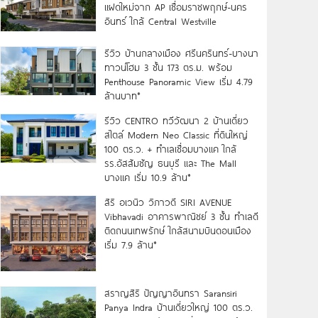
แฝดใหม่จาก AP เชื่อมราชพฤกษ์-นคร
อินทร์ ใกล้ Central Westville
รีวิว บ้านกลางเมือง ศรีนครินทร์-บางนา
ทาวน์โฮม 3 ชั้น 173 ตร.ม. พร้อม
Penthouse Panoramic View เริ่ม 4.79
ล้านบาท*
รีวิว CENTRO ทวีวัฒนา 2 บ้านเดี่ยว
สไตล์ Modern Neo Classic ที่ดินใหญ่
100 ตร.ว. + ทำเลเชื่อมบางแค ใกล้
รร.อัสสัมชัญ ธนบุรี และ The Mall
บางแค เริ่ม 10.9 ล้าน*
สิริ อเวนิว วิภาวดี SIRI AVENUE
Vibhavadi อาคารพาณิชย์ 3 ชั้น ทำเลดี
ติดถนนเทพรักษ์ ใกล้สนามบินดอนเมือง
เริ่ม 7.9 ล้าน*
สราญสิริ ปัญญาอินทรา Saransiri
Panya Indra บ้านเดี่ยวใหญ่ 100 ตร.ว.