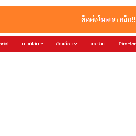
rial
ทาวน์โฮม
บ้านเดี่ยว
แบบบ้าน
Directo