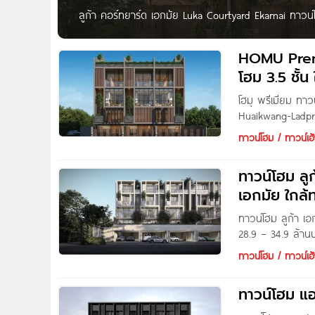
ลูก้า คอร์ทยาร์ด เอกมัย Luka Courtyard Ekamai ทาวน์
เริ่ม 31.9 ล้าน* Luka Courtyard เอกมัย ทาวน์โฮมหรูโครงก
ภายในซอยเพชรพระราม 3 ถนนประดิษฐ์มนูธรรม แขวงบาง
HOMU Prem
โฮม 3.5 ชั้น
โฮมุ พรีเมียม 
Huaikwang-Ladprao
ล้าน* HOMU Prem
ทาวน์โฮม / ทาวน์เฮ้
สไตล์ พร็อพเพอร์
สามเสนนอก
ทาวน์โฮม ลู
เอกมัย ใกล้
ทาวน์โฮม ลูก้า เอ
28.9 – 34.9 ล้าน
โครงการตั้งอยู่ซ
ทาวน์โฮม / ทาวน์เฮ้
ย่านเอกมัย-พระรา
ทาวน์โฮม แ