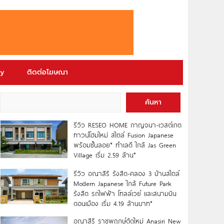
ry
ติดต่อโฆษณา
ค้นหา
รีวิว RESEO HOME กาญจนา-เวสต์เกต
ทาวน์โฮมใหม่ สไตล์ Fusion Japanese
พร้อมชั้นลอย* ทำเลดี ใกล้ Jas Green
Village เริ่ม 2.59 ล้าน*
รีวิว อณาสิริ รังสิต-คลอง 3 บ้านสไตล์
Modern Japanese ใกล้ Future Park
รังสิต รถไฟฟ้า โทลล์เวย์ และสนามบิน
ดอนเมือง เริ่ม 4.19 ล้านบาท*
อณาสิริ ราชพฤกษ์ตัดใหม่ Anasiri New