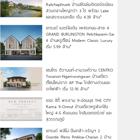
Ratchaphruek บ้านสไตล์เมดิเตอร์เรเนียน
ส่วนกลางใหญ่กว่า 3 ไร่ พร้อม Lake
และสระระบบเกลือ เริ่ม 4.39 ล้าน*
แกรนด์ เบอร์ลิงตัน เพชรเกษม-สาย 4
GRAND BURLINGTON Petchkasem-Sai
4 บ้านหรูดีไซน์ Modern Classic Luxury
เริ่ม 5.99 ล้าน*
เซนโทร ติวานนท์-งามวงศ์วาน CENTRO
Tiwanon-Ngamwongwan บ้านเดี่ยว
ดีไซน์ใหม่จาก AP Thai ใกล้ทางด่วนและ
รถไฟฟ้า เริ่ม 12-16 ล้าน*
เดอะ ซิตี้ พระราม 9-อ่อนนุช THE CITY
Rama 9-Onnut บ้านเดี่ยวหรูฟังก์ชัน
ใหญ่ 4-5 ห้องนอน ใกล้มอเตอร์เวย์ และ
สุวรรณภูมิ
แกรนด์ พลีโน่ ปิ่นเกล้า-จรัญฯ 2
Grande Pleno Pinkloa-Charan 2 บ้าน