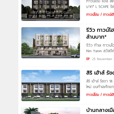
ทาวน์โฮม แอล สเค
บาท* L SCAPE รัช
เป็นได้มากกว่าแค่ท
ทาวน์โฮม / ทาวน์เฮ้
โจทย์ทั้งพักผ่อนแ
รีวิว ทาวน์
ล้านบาท*
รีวิว ทำเล ทาวน์โ
Nin Yanin สวัสดี
โครงการใหม่ บนทำ
EP
25 November 
ดา จาก 365 Esta
สิริ เฮ้าส์ 
สิริ เฮ้าส์ รัชดา 
ใหม่ บนทำเลศักย
ห้วยขวาง และ รถไ
ทาวน์โฮม / ทาวน์เฮ้
โครงการ สิริ เฮ้าส
บ้านกลางเมือง รัชดา