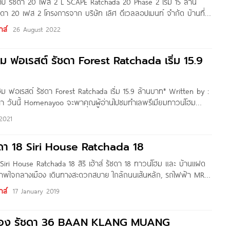
ป รัชดา 20 เฟส 2 L SCAPE Ratchada 20 Phase 2 เริ่ม 15 ล้าน
ดา 20 เฟส 2 โครงการจาก บริษัท เลิศ ดีเวลลอปเมนท์ จำกัด บ้านที่
ี่อยู่อาศัย ด้วยฟังก์ชันที่สามารถปรับเปลี่ยนได้ตามไลฟสไตล์คุณ ตอบ
าส์
26 August 2022
ละทำงาน โครงการตั้งอยู่ภายในซอยรัชดาภิเษก 20 (ซอยรุ่งเรือง)
โฮม ฟอเรสต์ รัชดา Forest Ratchada เริ่ม 15.9
ฮม ฟอเรสต์ รัชดา Forest Ratchada เริ่ม 15.9 ล้านบาท* Written by :
ค่า วันนี้ Homenayoo จะพาคุณผู้อ่านไปชมทำเลพรีเมียมทาวน์โฮม
เลศักยภาพโซนรัชดา-ห้วยขวางกันค่ะ กับโครงการ Forest รัช
2021
te โดยโครงการตั้งอยู่ภายในซอย 20 มิถุนา แยก 5 แขวงสามเสนนอก
รัชดา 18 Siri House Ratchada 18
18 Siri House Ratchada 18 สิริ เฮ้าส์ รัชดา 18 ทาวน์โฮม และ บ้านแฝด
ภาพใจกลางเมือง เดินทางสะดวกสบาย ใกล้ถนนเส้นหลัก, รถไฟฟ้า MRT
ฟฟ้าสายสีเหลือง โครงการในอนาคต ราคาเริ่มต้น 5.99 ล้านบาท* ชื่อ
าส์
17 January 2019
์
 36 BAAN KLANG MUANG