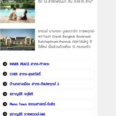
ดิด รร.สาธิตพัฒนา เริ่ม 9.59-15 ล้าน*
แกรนด์ บางกอก บูเลอวาร์ด ราชพฤกษ์-
พรานนก Grand Bangkok Boulevard
Ratchaphruek-Prannok คฤหาสน์หรู ซี
รีส์ใหม่ เป็นส่วนตัวเพียง 51 ครอบครัว
INNER PEACE สาทร-ท่าพระ
CHER สาทร-สุขสวัสดิ์
บ้านกลางเมือง สาทร-กัลปพฤกษ์ 2
สราญสิริ จตุโชติ
Pleno Town ธรรมศาสตร์-รังสิต
สราญสิริ ราชพฤกษ์-346