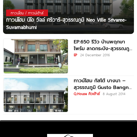
ทาวน์โฮม / ทาวน์เฮ้าส์
ทาวน์โฮม นีโอ วิลล์ ศรีวารี-สุวรรณภูมิ Neo Ville Srivaree-
Suvarnabhumi
EP.650 รีวิว บ้านพฤกษา
ไพร์ม ลาดกระบัง-สุวรรณภูมิ
ทาวน์โฮมสไตล์รีสอร์ท ฟังก์ชั่
EP
24 December 2016
นบ้านเดี่ยว เริ่ม 1.99 ล้านบาท
ทาวน์โฮม กัสโต้ บางนา –
สุวรรณภูมิ Gusto Bangna
– Suwannabhumi
Q.House คิวเฮ้าส์
8 August 2014