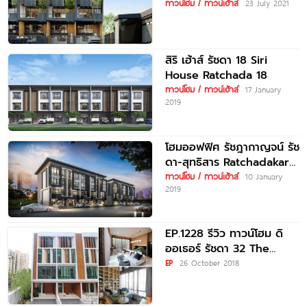
Ratchada บ้าน 3.5 ชั้น
ทาวน์โฮม / ทาวน์เฮ้าส์
23 July 2021
สไตล์โมเดิร์น
สิริ เฮ้าส์ รัชดา 18 Siri
House Ratchada 18
ทาวน์โฮม / ทาวน์เฮ้าส์
17 January
2019
โฮมออฟฟิศ รัชฎากาญจน์ รัช
ดา-สุทธิสาร Ratchadakarn
Ratchada-Sutthisan
ทาวน์โฮม / ทาวน์เฮ้าส์
10 January
2019
EP.1228 รีวิว ทาวน์โฮม ดิ
ออเธอร์ รัชดา 32 The
Author Ratchada
EP
26 October 2018