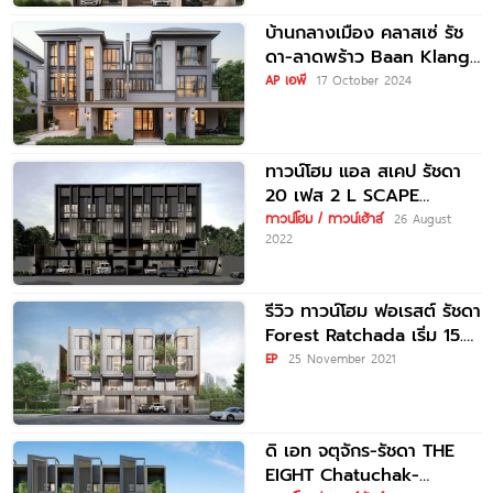
บ้านกลางเมือง คลาสเซ่ รัช
ดา-ลาดพร้าว Baan Klang
Muang Classe Ratchada-
AP เอพี
17 October 2024
Ladprao ใกล้รถไฟฟ้าสายสี
เหลือง สถานีโชคชัย
ทาวน์โฮม แอล สเคป รัชดา
20 เฟส 2 L SCAPE
Ratchada
ทาวน์โฮม / ทาวน์เฮ้าส์
26 August
2022
รีวิว ทาวน์โฮม ฟอเรสต์ รัชดา
Forest Ratchada เริ่ม 15.9
ล้านบาท*
EP
25 November 2021
ดิ เอท จตุจักร-รัชดา THE
EIGHT Chatuchak-