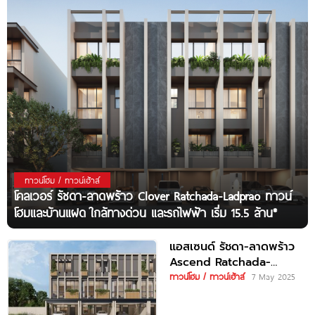
ทาวน์โฮม / ทาวน์เฮ้าส์
โคลเวอร์ รัชดา-ลาดพร้าว Clover Ratchada-Ladprao ทาวน์
โฮมและบ้านแฝด ใกล้ทางด่วน และรถไฟฟ้า เริ่ม 15.5 ล้าน*
แอสเซนด์ รัชดา-ลาดพร้าว
Ascend Ratchada-
Ladprao ทาวน์โฮม 3 ชั้น
ทาวน์โฮม / ทาวน์เฮ้าส์
7 May 2025
ใกล้ MRT ลาดพร้าว